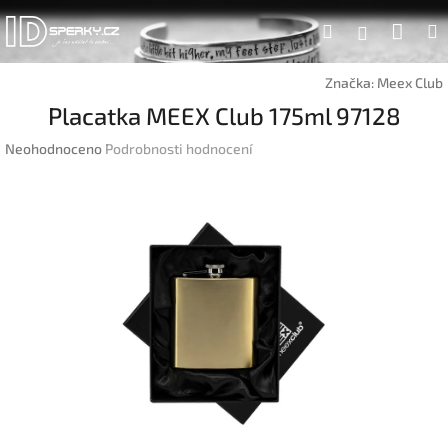
Přejít
Náku
Hledat
na
Přihlášen
obsah
koší
Značka:
Meex Club
Placatka MEEX Club 175ml 97128
Průměrné
Neohodnoceno
Podrobnosti hodnocení
hodnocení
produktu
je
0,0
z
5
hvězdiček.