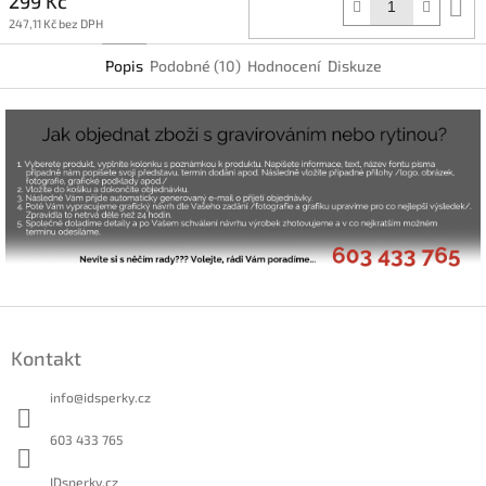
299 Kč
D
k
247,11 Kč bez DPH
Popis
Podobné (10)
Hodnocení
Diskuze
Z
á
Kontakt
p
a
info
@
idsperky.cz
t
í
603 433 765
IDsperky.cz