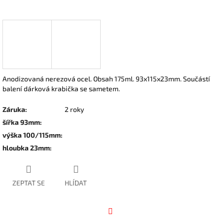
Anodizovaná nerezová ocel. Obsah 175ml. 93x115x23mm. Součástí
balení dárková krabička se sametem.
Záruka
:
2 roky
šířka 93mm
:
výška 100/115mm
:
hloubka 23mm
:
ZEPTAT SE
HLÍDAT