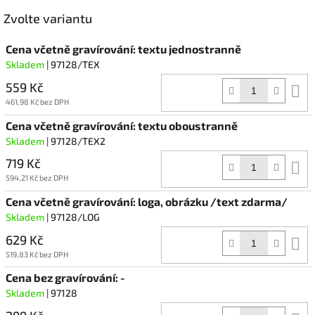
Facebook
Zvolte variantu
Cena včetně gravírování: textu jednostranně
Skladem
| 97128/TEX
559 Kč
D
k
461,98 Kč bez DPH
Cena včetně gravírování: textu oboustranně
Skladem
| 97128/TEX2
719 Kč
D
k
594,21 Kč bez DPH
Cena včetně gravírování: loga, obrázku /text zdarma/
Skladem
| 97128/LOG
629 Kč
D
k
519,83 Kč bez DPH
Cena bez gravírování: -
Skladem
| 97128