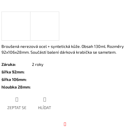
Broušená nerezová ocel + syntetická kůže. Obsah 130ml. Rozměry
92x106x28mm. Součástí balení dárková krabička se sametem.
Záruka
:
2 roky
šířka 92mm
:
šířka 106mm
:
hloubka 28mm
:
ZEPTAT SE
HLÍDAT