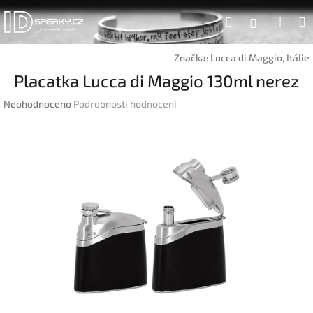
Přejít
Náku
Hledat
na
Přihlášen
obsah
koší
Značka:
Lucca di Maggio, Itálie
Placatka Lucca di Maggio 130ml nerez
Průměrné
Neohodnoceno
Podrobnosti hodnocení
hodnocení
produktu
je
0,0
z
5
hvězdiček.