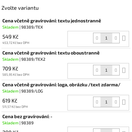
Facebook
Zvolte variantu
Cena včetně gravírování: textu jednostranně
Skladem
| 98389/TEX
549 Kč
D
k
453,72 Kč bez DPH
Cena včetně gravírování: textu oboustranně
Skladem
| 98389/TEX2
709 Kč
D
k
585,95 Kč bez DPH
Cena včetně gravírování: loga, obrázku /text zdarma/
Skladem
| 98389/LOG
619 Kč
D
k
511,57 Kč bez DPH
Cena bez gravírování: -
Skladem
| 98389