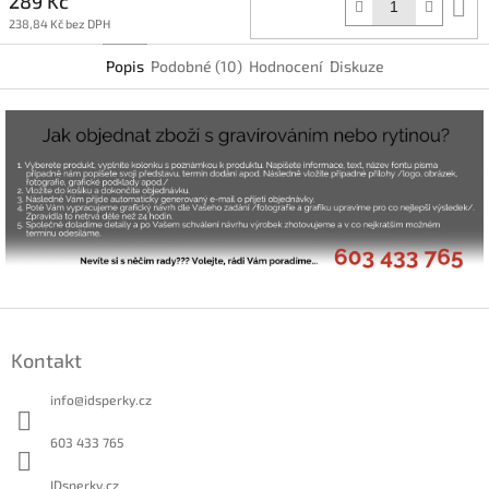
289 Kč
D
k
238,84 Kč bez DPH
Popis
Podobné (10)
Hodnocení
Diskuze
Z
á
Kontakt
p
a
info
@
idsperky.cz
t
í
603 433 765
IDsperky.cz