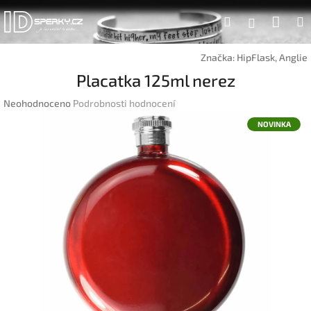
Přejít
Náku
Hledat
na
Přihlášen
obsah
koší
Značka:
HipFlask, Anglie
Placatka 125ml nerez
Průměrné
Neohodnoceno
Podrobnosti hodnocení
hodnocení
NOVINKA
produktu
je
0,0
z
5
hvězdiček.