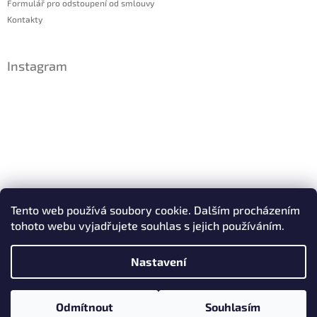
Formulář pro odstoupení od smlouvy
Kontakty
Instagram
Sledovat na Instagramu
Tento web používá soubory cookie. Dalším procházením
tohoto webu vyjadřujete souhlas s jejich používáním.
Facebook
Nastavení
Copyright 2026
IDsperky.cz
. Všechna práva vyhrazena.
Odmítnout
Souhlasím
Vytvořil Shoptet