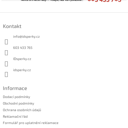
Z
á
Kontakt
p
a
info
@
idsperky.cz
t
í
603 433 765
IDsperky.cz
idsperky.cz
Informace
Dodací podmínky
Obchodní podmínky
Ochrana osobních údajů
Reklamační řád
Formulář pro uplatnění reklamace