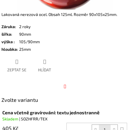
Lakovaná nerezová ocel. Obsah 125ml. Rozměr 90x105x25mm.
Záruka
:
2 roky
šířka
:
90mm
výška
:
105/90mm
hloubka
:
25mm
ZEPTAT SE
HLÍDAT
Facebook
Zvolte variantu
Cena včetně gravírování: textu jednostranně
Skladem
| 5OZHFRR/TEX
405 Kč
D