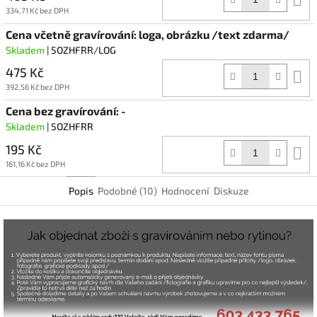
k
334,71 Kč bez DPH
Cena včetně gravírování: loga, obrázku /text zdarma/
Skladem
| 5OZHFRR/LOG
475 Kč
D
k
392,56 Kč bez DPH
Cena bez gravírování: -
Skladem
| 5OZHFRR
195 Kč
D
k
161,16 Kč bez DPH
Popis
Podobné (10)
Hodnocení
Diskuze