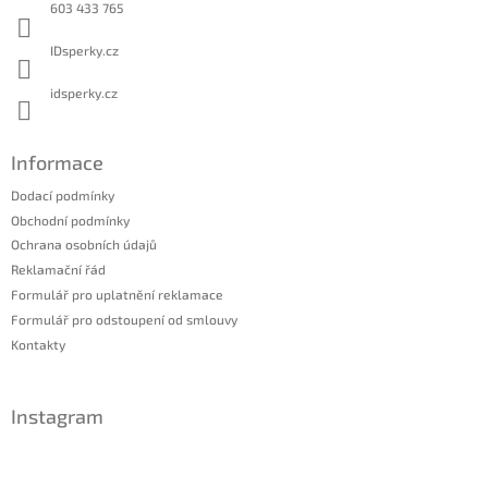
í
603 433 765
IDsperky.cz
idsperky.cz
Informace
Dodací podmínky
Obchodní podmínky
Ochrana osobních údajů
Reklamační řád
Formulář pro uplatnění reklamace
Formulář pro odstoupení od smlouvy
Kontakty
Instagram