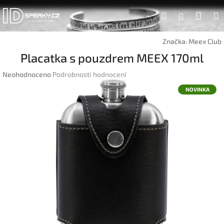
Přejít
Náku
Hledat
na
Přihlášen
obsah
koší
Značka:
Meex Club
Placatka s pouzdrem MEEX 170ml
Průměrné
Neohodnoceno
Podrobnosti hodnocení
hodnocení
NOVINKA
produktu
je
0,0
z
5
hvězdiček.