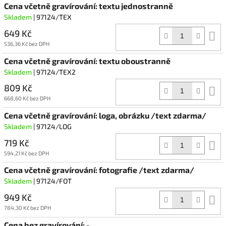
Cena včetně gravírování: textu jednostranně
Skladem
| 97124/TEX
649 Kč
D
k
536,36 Kč bez DPH
Cena včetně gravírování: textu oboustranně
Skladem
| 97124/TEX2
809 Kč
D
k
668,60 Kč bez DPH
Cena včetně gravírování: loga, obrázku /text zdarma/
Skladem
| 97124/LOG
719 Kč
D
k
594,21 Kč bez DPH
Cena včetně gravírování: fotografie /text zdarma/
Skladem
| 97124/FOT
949 Kč
D
k
784,30 Kč bez DPH
Cena bez gravírování: -