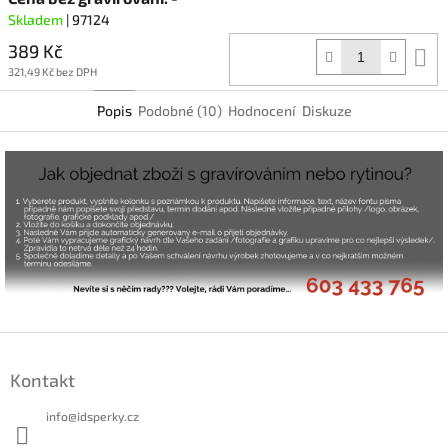
Skladem
| 97124
389 Kč
D
k
321,49 Kč bez DPH
Popis
Podobné (10)
Hodnocení
Diskuze
Z
á
Kontakt
p
a
info
@
idsperky.cz
t