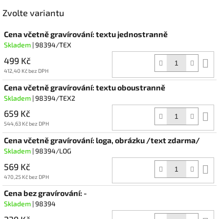
Facebook
Zvolte variantu
Cena včetně gravírování: textu jednostranně
Skladem
| 98394/TEX
499 Kč
D
k
412,40 Kč bez DPH
Cena včetně gravírování: textu oboustranně
Skladem
| 98394/TEX2
659 Kč
D
k
544,63 Kč bez DPH
Cena včetně gravírování: loga, obrázku /text zdarma/
Skladem
| 98394/LOG
569 Kč
D
k
470,25 Kč bez DPH
Cena bez gravírování: -
Skladem
| 98394