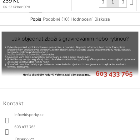
239 Kč
D
k
197,52 Kč bez DPH
Popis
Podobné (10)
Hodnocení
Diskuze
Z
á
Kontakt
p
a
info
@
idsperky.cz
t
í
603 433 765
IDsperky.cz