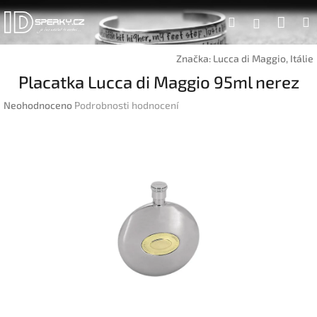
Přejít
Náku
Hledat
na
Přihlášen
obsah
koší
Značka:
Lucca di Maggio, Itálie
Placatka Lucca di Maggio 95ml nerez
Průměrné
Neohodnoceno
Podrobnosti hodnocení
hodnocení
produktu
je
0,0
z
5
hvězdiček.