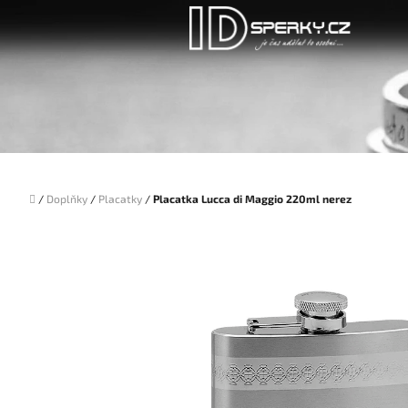
Přejít
na
obsah
Domů
/
Doplňky
/
Placatky
/
Placatka Lucca di Maggio 220ml nerez