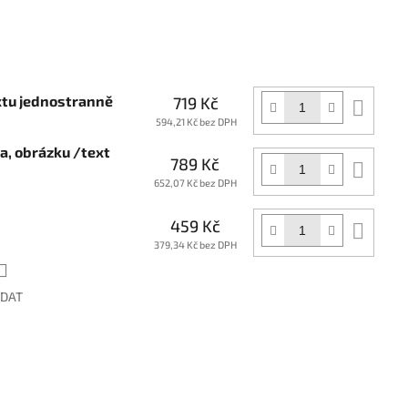
xtu jednostranně
719 Kč
Do
koší
594,21 Kč bez DPH
ga, obrázku /text
789 Kč
Do
koší
652,07 Kč bez DPH
459 Kč
Do
koší
379,34 Kč bez DPH
ÍDAT