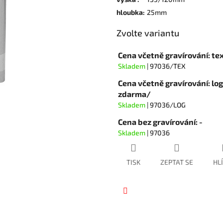
hvězdiček.
hloubka
:
25mm
Zvolte variantu
Cena včetně gravírování: te
Skladem
| 97036/TEX
Cena včetně gravírování: lo
zdarma/
Skladem
| 97036/LOG
Cena bez gravírování: -
Skladem
| 97036
TISK
ZEPTAT SE
HL
Facebook