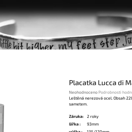
Placatka Lucca di 
Průměrné
Neohodnoceno
Podrobnosti hodn
hodnocení
Leštěná nerezová ocel. Obsah 22
produktu
sametem.
je
0,0
Záruka
:
2 roky
z
šířka
:
93mm
5
výška
:
135/120mm