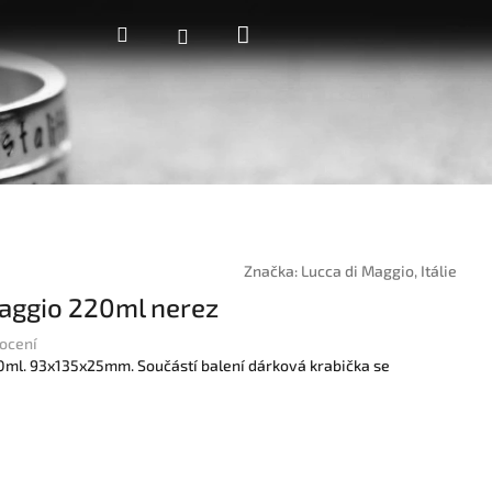
Nákupní
Hledat
Přihlášení
košík
Značka:
Lucca di Maggio, Itálie
Maggio 220ml nerez
ocení
0ml. 93x135x25mm. Součástí balení dárková krabička se