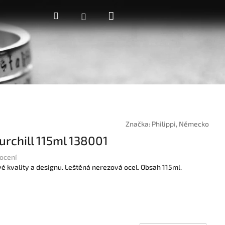
Nákupní
Hledat
Přihlášení
košík
Značka:
Philippi, Německo
hurchill 115ml 138001
ocení
é kvality a designu. Leštěná nerezová ocel. Obsah 115ml.