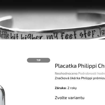
TIP
Placatka Philippi C
Průměrné
Neohodnoceno
Podrobnosti hodn
hodnocení
Značková likérka Philippi prémiov
produktu
je
Záruka
:
2 roky
0,0
z
Zvolte variantu
5