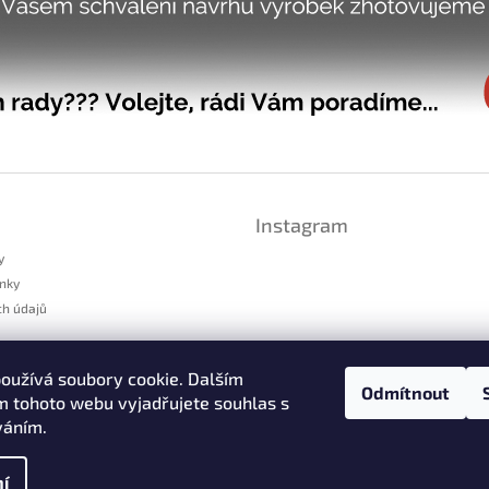
Instagram
y
nky
ch údajů
platnění reklamace
oužívá soubory cookie. Dalším
dstoupení od smlouvy
Odmítnout
 tohoto webu vyjadřujete souhlas s
váním.
Sledovat na Instag
í