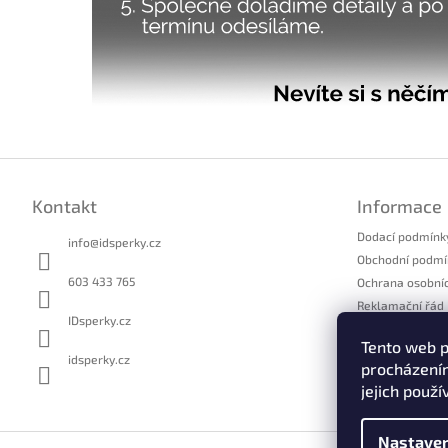
Z
á
Kontakt
Informace
p
a
Dodací podmínk
info
@
idsperky.cz
t
Obchodní podmí
í
603 433 765
Ochrana osobní
Reklamační řád
IDsperky.cz
Formulář pro u
Tento web p
Formulář pro o
idsperky.cz
procházením
Kontakty
jejich použí
Nastaven