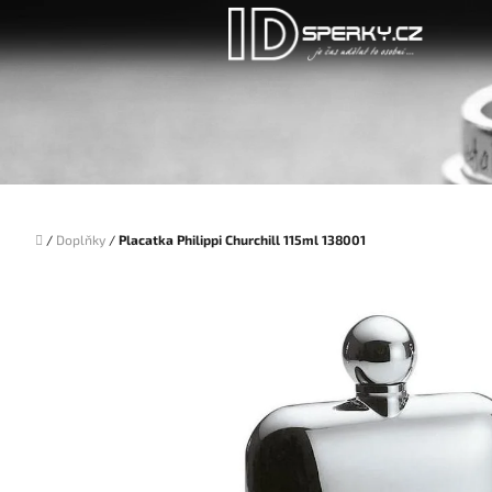
Přejít
na
obsah
Domů
/
Doplňky
/
Placatka Philippi Churchill 115ml 138001