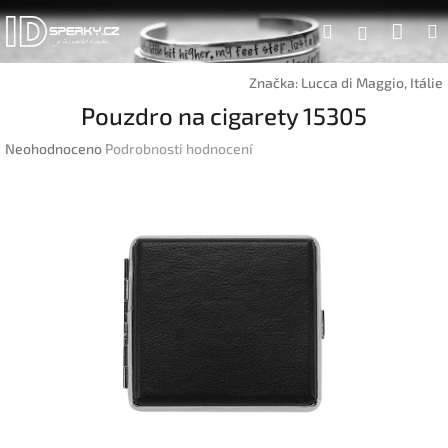
Přejít
Náku
Hledat
na
Přihlášen
obsah
koší
Značka:
Lucca di Maggio, Itálie
Pouzdro na cigarety 15305
Průměrné
Neohodnoceno
Podrobnosti hodnocení
hodnocení
produktu
je
0,0
z
5
hvězdiček.