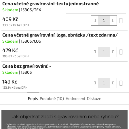
Cena včetně gravírování: textu jednostranně
Skladem
| 15305/TEX
409 Kč
D
k
338,02 Kč bez DPH
Cena včetně gravírování: loga, obrázku /text zdarma/
Skladem
| 15305/LOG
479 Kč
D
k
395,87 Kč bez DPH
Cena bez gravírování: -
Skladem
| 15305
149 Kč
D
k
123,14 Kč bez DPH
Popis
Podobné (10)
Hodnocení
Diskuze