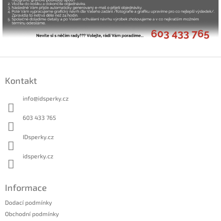
Z
á
Kontakt
p
a
info
@
idsperky.cz
t
í
603 433 765
IDsperky.cz
idsperky.cz
Informace
Dodací podmínky
Obchodní podmínky