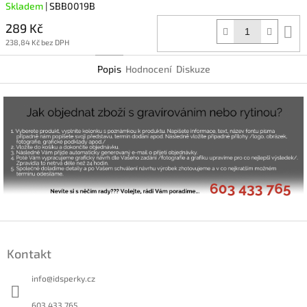
Skladem
| SBB0019B
289 Kč
D
k
238,84 Kč bez DPH
Popis
Hodnocení
Diskuze
Z
á
Kontakt
p
a
info
@
idsperky.cz
t
í
603 433 765