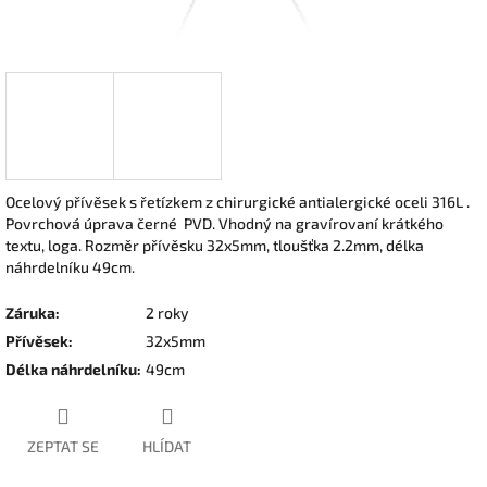
Ocelový přívěsek s řetízkem z chirurgické antialergické oceli 316L .
Povrchová úprava černé PVD. Vhodný na gravírovaní krátkého
textu, loga. Rozměr přívěsku 32x5mm, tloušťka 2.2mm, délka
náhrdelníku 49cm.
Záruka
:
2 roky
Přívěsek
:
32x5mm
Délka náhrdelníku
:
49cm
ZEPTAT SE
HLÍDAT