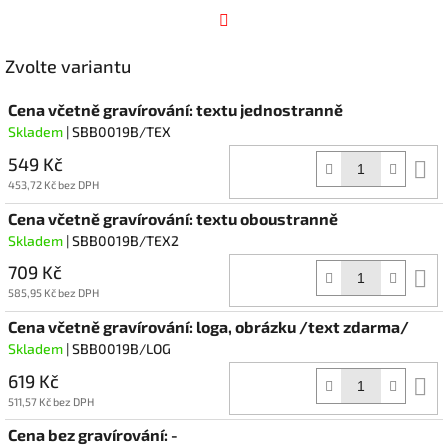
Facebook
Zvolte variantu
Cena včetně gravírování: textu jednostranně
Skladem
| SBB0019B/TEX
549 Kč
D
k
453,72 Kč bez DPH
Cena včetně gravírování: textu oboustranně
Skladem
| SBB0019B/TEX2
709 Kč
D
k
585,95 Kč bez DPH
Cena včetně gravírování: loga, obrázku /text zdarma/
Skladem
| SBB0019B/LOG
619 Kč
D
k
511,57 Kč bez DPH
Cena bez gravírování: -