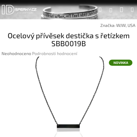
Přejít
Náku
Hledat
na
Přihlášen
obsah
koší
Značka:
WJW, USA
Ocelový přívěsek destička s řetízkem
SBB0019B
Průměrné
Neohodnoceno
Podrobnosti hodnocení
hodnocení
NOVINKA
produktu
je
0,0
z
5
hvězdiček.