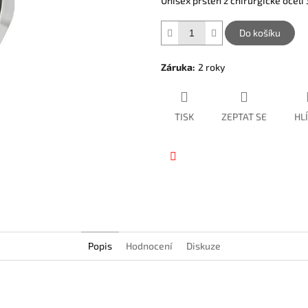
Unisex prsten z chirurgické oceli 3
hvězdiček.
Do košíku
Záruka
:
2 roky
TISK
ZEPTAT SE
HL
Facebook
Popis
Hodnocení
Diskuze