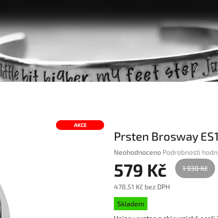
AKCE
Prsten Brosway ES
Průměrné
Neohodnoceno
Podrobnosti hodn
hodnocení
579 Kč
1 930 Kč
produktu
je
478,51 Kč bez DPH
0,0
Měrná
z
Skladem
cena:
5