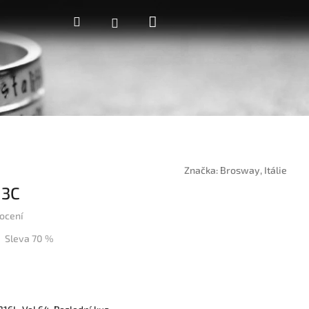
Nákupní
Hledat
Přihlášení
košík
Značka:
Brosway, Itálie
13C
ocení
Sleva 70 %