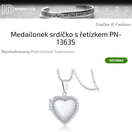
Přejít
Náku
Hledat
na
Přihlášen
obsah
koší
Značka:
JC Fashion
Medailonek srdíčko s řetízkem PN-
1363S
Průměrné
Neohodnoceno
Podrobnosti hodnocení
hodnocení
NOVINKA
produktu
je
0,0
z
5
hvězdiček.