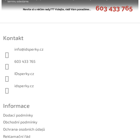
Z
á
Kontakt
p
a
info
@
idsperky.cz
t
í
603 433 765
IDsperky.cz
idsperky.cz
Informace
Dodací podmínky
Obchodní podmínky
Ochrana osobních údajů
Reklamační řád