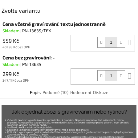
Facebook
Zvolte variantu
Cena včetně gravírování: textu jednostranně
Skladem
| PN-1363S/TEX
559 Kč
D
k
461,98 Kč bez DPH
Cena bez gravírování: -
Skladem
| PN-1363S
299 Kč
D
k
247,11 Kč bez DPH
Popis
Podobné (10)
Hodnocení
Diskuze