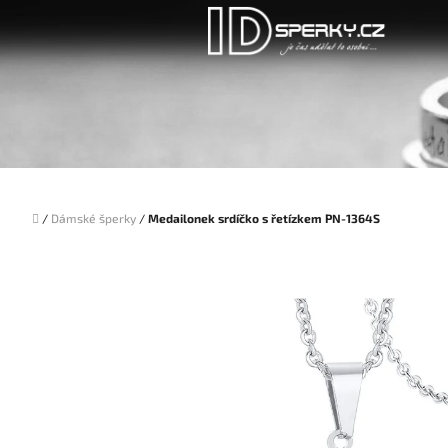
Přejít
na
obsah
Domů
/
Dámské šperky
/
Medailonek srdíčko s řetízkem PN-1364S