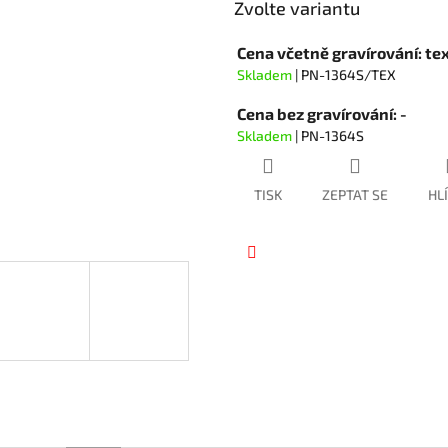
hvězdiček.
Zvolte variantu
Cena včetně gravírování: te
Skladem
| PN-1364S/TEX
Cena bez gravírování: -
Skladem
| PN-1364S
TISK
ZEPTAT SE
HL
Facebook