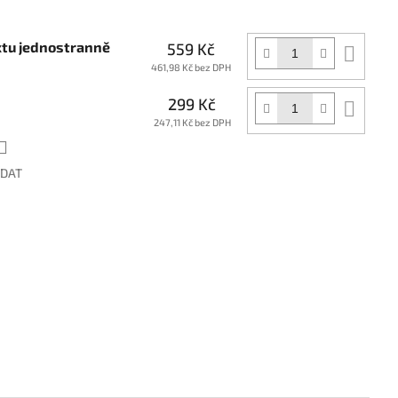
xtu jednostranně
559 Kč
Do
koší
461,98 Kč bez DPH
299 Kč
Do
koší
247,11 Kč bez DPH
ÍDAT