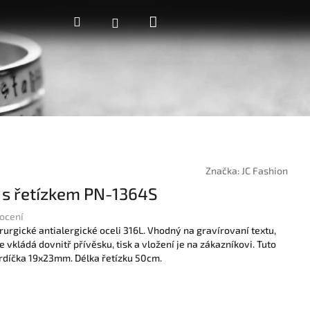
Nákupní
Hledat
Přihlášení
košík
Značka:
JC Fashion
 s řetízkem PN-1364S
ocení
rurgické antialergické oceli 316L. Vhodný na gravírovaní textu,
e vkládá dovnitř přívěsku, tisk a vložení je na zákazníkovi. Tuto
 srdíčka 19x23mm. Délka řetízku 50cm.