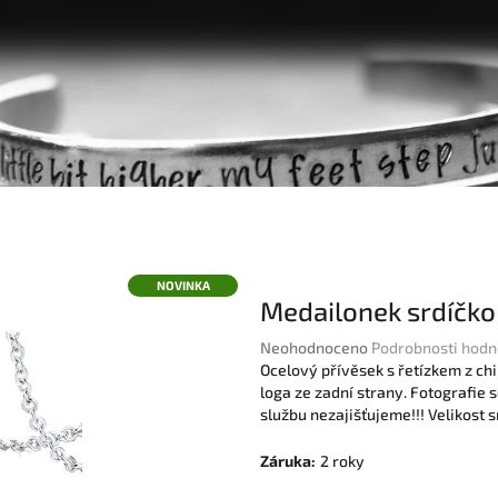
NOVINKA
Medailonek srdíčko
Průměrné
Neohodnoceno
Podrobnosti hodn
hodnocení
Ocelový přívěsek s řetízkem z chi
produktu
loga ze zadní strany. Fotografie s
je
službu nezajišťujeme!!! Velikost
0,0
z
Záruka
:
2 roky
5