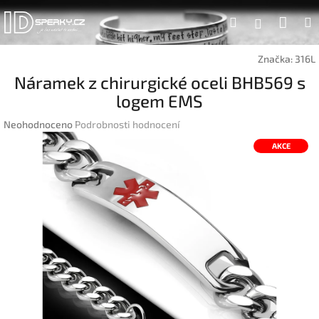
Přejít
Náku
Hledat
na
Přihlášen
obsah
koší
Značka:
316L
Náramek z chirurgické oceli BHB569 s
logem EMS
Průměrné
Neohodnoceno
Podrobnosti hodnocení
hodnocení
AKCE
produktu
je
0,0
z
5
hvězdiček.