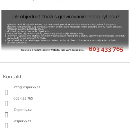
Z
á
Kontakt
p
a
info
@
idsperky.cz
t
í
603 433 765
IDsperky.cz
idsperky.cz