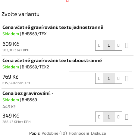
Facebook
Zvolte variantu
Cena včetně gravírování: textu jednostranně
Skladem
| BHB569/TEX
609 Kč
D
k
503,31 Kč bez DPH
Cena včetně gravírování: textu oboustranně
Skladem
| BHB569/TEX2
769 Kč
D
k
635,54 Kč bez DPH
Cena bez gravírování: -
Skladem
| BHB569
449 Kč
349 Kč
D
k
288,43 Kč bez DPH
Popis
Podobné (10)
Hodnocení
Diskuze