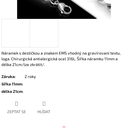
Náramek s destičkou a znakem EMS vhodný na gravírovaní textu,
loga. Chirurgická antialergická ocel 316L. Šířka náramku 11mm a
délka 21cm/lze zkrátit/.
Záruka
:
2 roky
šířka 11mm
:
délka 21cm
:
ZEPTAT SE
HLÍDAT