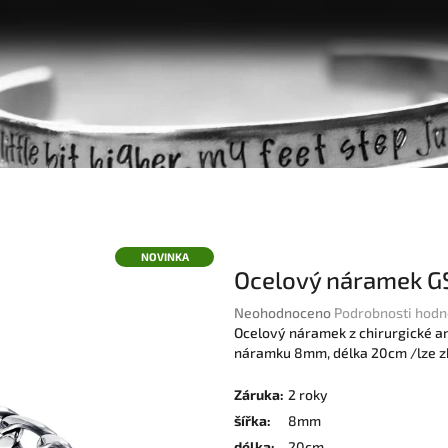
NOVINKA
Ocelový náramek G
Průměrné
Neohodnoceno
Podrobnosti hodn
hodnocení
Ocelový náramek z chirurgické ant
produktu
náramku 8mm, délka 20cm /lze zk
je
0,0
Záruka
:
2 roky
z
šířka
:
8mm
5
délka
:
20cm