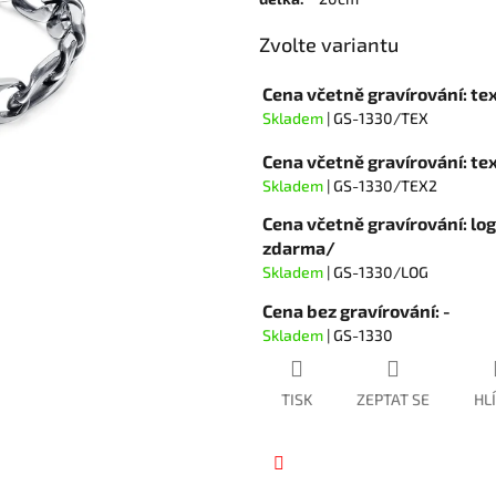
hvězdiček.
Zvolte variantu
Cena včetně gravírování: te
Skladem
| GS-1330/TEX
Cena včetně gravírování: t
Skladem
| GS-1330/TEX2
Cena včetně gravírování: lo
zdarma/
Skladem
| GS-1330/LOG
Cena bez gravírování: -
Skladem
| GS-1330
TISK
ZEPTAT SE
HL
Facebook