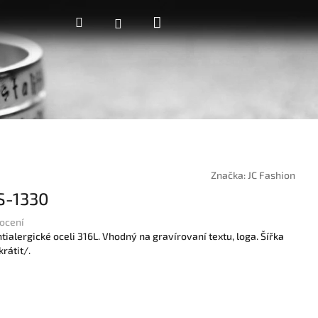
Nákupní
Hledat
Přihlášení
košík
Značka:
JC Fashion
S-1330
ocení
ialergické oceli 316L. Vhodný na gravírovaní textu, loga. Šířka
rátit/.