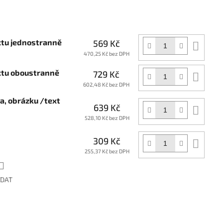
xtu jednostranně
569 Kč
Do
koší
470,25 Kč bez DPH
extu oboustranně
729 Kč
Do
koší
602,48 Kč bez DPH
ga, obrázku /text
639 Kč
Do
koší
528,10 Kč bez DPH
309 Kč
Do
koší
255,37 Kč bez DPH
ÍDAT