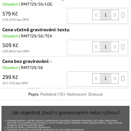
Skladem
| RMT729/56/LOG
579 Kč
D
k
478,51 Kč bez DPH
Cena včetně gravírování: textu
Skladem
| RMT729/56/TEX
509 Kč
D
k
420,66 Kč bez DPH
Cena bez gravírování: -
Skladem
| RMT729/56
299 Kč
D
k
247,11 Kč bez DPH
Popis
Podobné (10)
Hodnocení
Diskuze