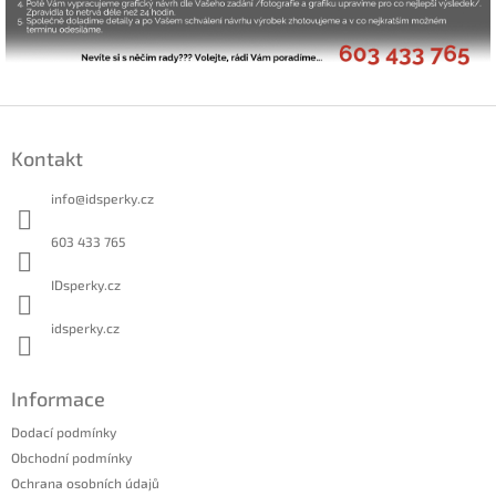
Z
á
Kontakt
p
a
info
@
idsperky.cz
t
í
603 433 765
IDsperky.cz
idsperky.cz
Informace
Dodací podmínky
Obchodní podmínky
Ochrana osobních údajů