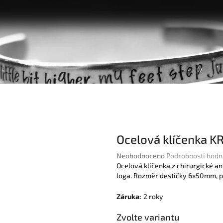
Ocelová klíčenka K
Průměrné
Neohodnoceno
Podrobnosti hodn
hodnocení
Ocelová klíčenka z chirurgické an
produktu
loga. Rozměr destičky 6x50mm, 
je
0,0
Záruka
:
2 roky
z
5
Zvolte variantu