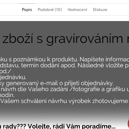
Popis
Podobné (10)
Hodnocení
Diskuze