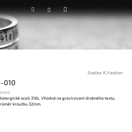
Nákupní
Hledat
Přihlášení
košík
Značka:
JC Fashion
R-010
ocení
tialergické oceli 316L. Vhodná na gravírovaní drobného textu,
průměr kroužku 32mm.