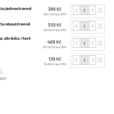
xtu jednostranně
399 Kč
Do
koší
329,75 Kč bez DPH
extu oboustranně
559 Kč
Do
koší
461,98 Kč bez DPH
ga, obrázku /text
469 Kč
Do
koší
387,60 Kč bez DPH
139 Kč
Do
koší
114,88 Kč bez DPH
ÍDAT