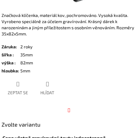
Značková klíčenka, materiál kov, pochromováno. Vysoká kvalita.
Vyrobeno speciálně za účelem gravírování. Krásný dárek k
narozeninám a jiným příležitostem s osobním věnováním. Rozměry
35x82x5mm.
Záruka
:
2 roky
šířka
:
35mm
výška
:
82mm
hloubka
:
5mm
ZEPTAT SE
HLÍDAT
Facebook
Zvolte variantu
Cena včetně gravírování: textu jednostranně