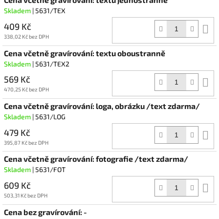
Skladem
| 5631/TEX
409 Kč
D
k
338,02 Kč bez DPH
Cena včetně gravírování: textu oboustranně
Skladem
| 5631/TEX2
569 Kč
D
k
470,25 Kč bez DPH
Cena včetně gravírování: loga, obrázku /text zdarma/
Skladem
| 5631/LOG
479 Kč
D
k
395,87 Kč bez DPH
Cena včetně gravírování: fotografie /text zdarma/
Skladem
| 5631/FOT
609 Kč
D
k
503,31 Kč bez DPH
Cena bez gravírování: -