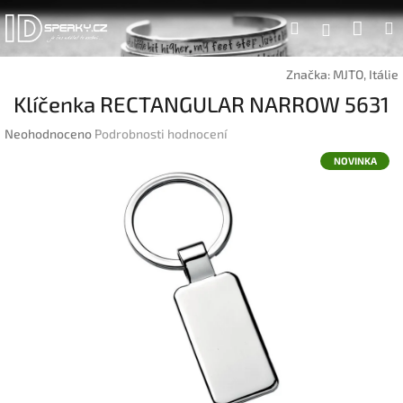
Přejít
Náku
Hledat
na
Přihlášen
obsah
koší
Značka:
MJTO, Itálie
Klíčenka RECTANGULAR NARROW 5631
Průměrné
Neohodnoceno
Podrobnosti hodnocení
hodnocení
NOVINKA
produktu
je
0,0
z
5
hvězdiček.