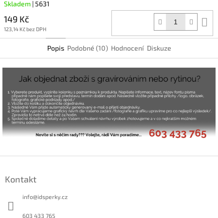
Skladem
| 5631
149 Kč
D
k
123,14 Kč bez DPH
Popis
Podobné (10)
Hodnocení
Diskuze
Z
á
Kontakt
p
a
info
@
idsperky.cz
t
í
603 433 765