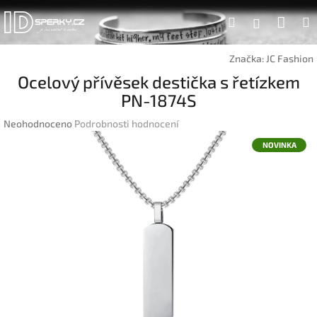
Přejít
Náku
Hledat
na
Přihlášen
obsah
koší
Značka:
JC Fashion
Ocelový přívěsek destička s řetízkem
PN-1874S
Průměrné
Neohodnoceno
Podrobnosti hodnocení
hodnocení
NOVINKA
produktu
je
0,0
z
5
hvězdiček.