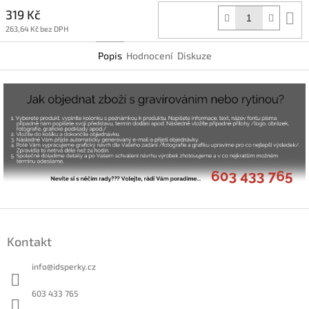
319 Kč
D
k
263,64 Kč bez DPH
Popis
Hodnocení
Diskuze
Z
á
Kontakt
p
a
info
@
idsperky.cz
t
í
603 433 765