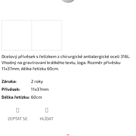
Ocelový přívěsek s řetízkem z chirurgické antialergické oceli 316L.
Vhodný na gravírovaní krátkého textu, loga. Rozměr přívěsku
11x37mm, délka řetízku 60cm.
Záruka
:
2 roky
Přívěsek
:
11x37mm
Délka řetízku
:
60cm
ZEPTAT SE
HLÍDAT