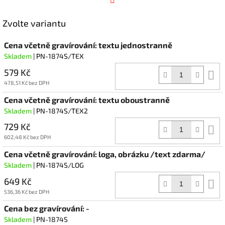
Facebook
Zvolte variantu
Cena včetně gravírování: textu jednostranně
Skladem
| PN-1874S/TEX
579 Kč
D
k
478,51 Kč bez DPH
Cena včetně gravírování: textu oboustranně
Skladem
| PN-1874S/TEX2
729 Kč
D
k
602,48 Kč bez DPH
Cena včetně gravírování: loga, obrázku /text zdarma/
Skladem
| PN-1874S/LOG
649 Kč
D
k
536,36 Kč bez DPH
Cena bez gravírování: -
Skladem
| PN-1874S