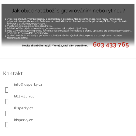
Z
á
Kontakt
p
a
info
@
idsperky.cz
t
í
603 433 765
IDsperky.cz
idsperky.cz