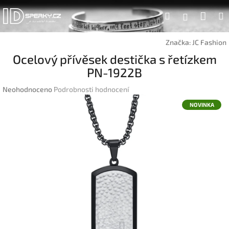
Přejít
Náku
Hledat
na
Přihlášen
obsah
koší
Značka:
JC Fashion
Ocelový přívěsek destička s řetízkem
PN-1922B
Průměrné
Neohodnoceno
Podrobnosti hodnocení
hodnocení
NOVINKA
produktu
je
0,0
z
5
hvězdiček.