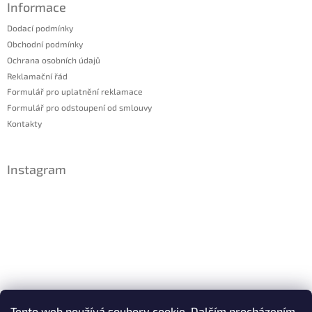
Informace
Dodací podmínky
Obchodní podmínky
Ochrana osobních údajů
Reklamační řád
Formulář pro uplatnění reklamace
Formulář pro odstoupení od smlouvy
Kontakty
Instagram
Sledovat na Instagramu
Tento web používá soubory cookie. Dalším procházením