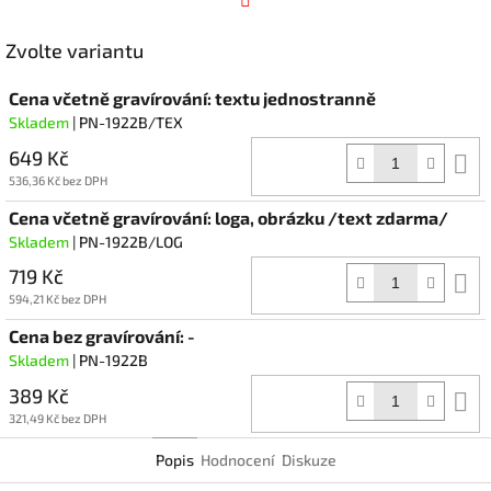
Facebook
Zvolte variantu
Cena včetně gravírování: textu jednostranně
Skladem
| PN-1922B/TEX
649 Kč
D
k
536,36 Kč bez DPH
Cena včetně gravírování: loga, obrázku /text zdarma/
Skladem
| PN-1922B/LOG
719 Kč
D
k
594,21 Kč bez DPH
Cena bez gravírování: -
Skladem
| PN-1922B
389 Kč
D
k
321,49 Kč bez DPH
Popis
Hodnocení
Diskuze