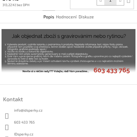
k
313,22 Kč bez DPH
Popis
Hodnocení
Diskuze
Z
á
Kontakt
p
a
info
@
idsperky.cz
t
í
603 433 765
IDsperky.cz