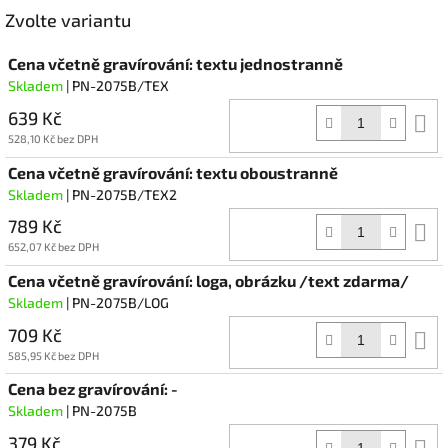
Facebook
Zvolte variantu
Cena včetně gravírování: textu jednostranně
Skladem
| PN-2075B/TEX
639 Kč
D
k
528,10 Kč bez DPH
Cena včetně gravírování: textu oboustranně
Skladem
| PN-2075B/TEX2
789 Kč
D
k
652,07 Kč bez DPH
Cena včetně gravírování: loga, obrázku /text zdarma/
Skladem
| PN-2075B/LOG
709 Kč
D
k
585,95 Kč bez DPH
Cena bez gravírování: -
Skladem
| PN-2075B
379 Kč
D