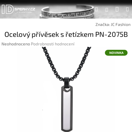
Přejít
Náku
Hledat
na
Přihlášen
obsah
koší
Značka:
JC Fashion
Ocelový přívěsek s řetízkem PN-2075B
Průměrné
Neohodnoceno
Podrobnosti hodnocení
hodnocení
NOVINKA
produktu
je
0,0
z
5
hvězdiček.