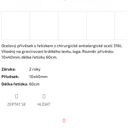
Ocelový přívěsek s řetízkem z chirurgické antialergické oceli 316L.
Vhodný na gravírovaní krátkého textu, loga. Rozměr přívěsku
10x40mm, délka řetízku 60cm.
Záruka
:
2 roky
Přívěsek
:
10x40mm
Délka řetízku
:
60cm
ZEPTAT SE
HLÍDAT