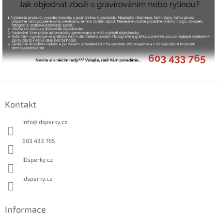
Z
á
Kontakt
p
a
info
@
idsperky.cz
t
í
603 433 765
IDsperky.cz
idsperky.cz
Informace