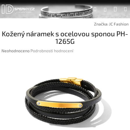
Přejít
Náku
Hledat
na
Přihlášen
obsah
koší
Značka:
JC Fashion
Kožený náramek s ocelovou sponou PH-
1265G
Průměrné
Neohodnoceno
Podrobnosti hodnocení
hodnocení
produktu
je
0,0
z
5
hvězdiček.