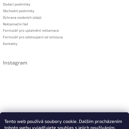
Dodací podmínky
Obchodní podmínky
Ochrana osobních údajů
Reklamační řád
Formulář pro uplatnění reklamace
Formulář pro odstoupení od smlouvy
Kontakty
Instagram
Sledovat na Instagramu
Tento web používá soubory cookie. Dalším procházením
tohoto webu vyjadřujete souhlas s jejich používáním.