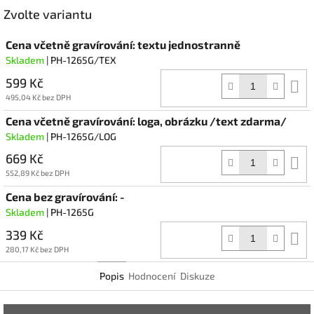
Facebook
Zvolte variantu
Cena včetně gravírování: textu jednostranně
Skladem
| PH-1265G/TEX
599 Kč
D
k
495,04 Kč bez DPH
Cena včetně gravírování: loga, obrázku /text zdarma/
Skladem
| PH-1265G/LOG
669 Kč
D
k
552,89 Kč bez DPH
Cena bez gravírování: -
Skladem
| PH-1265G
339 Kč
D
k
280,17 Kč bez DPH
Popis
Hodnocení
Diskuze