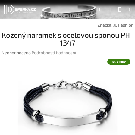
Přejít
Náku
Hledat
na
Přihlášen
obsah
koší
Značka:
JC Fashion
Kožený náramek s ocelovou sponou PH-
1347
Průměrné
Neohodnoceno
Podrobnosti hodnocení
hodnocení
NOVINKA
produktu
je
0,0
z
5
hvězdiček.