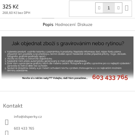
325 Kč
D
k
268,60 Kč bez DPH
Popis
Hodnocení
Diskuze
Z
á
Kontakt
p
a
info
@
idsperky.cz
t
í
603 433 765