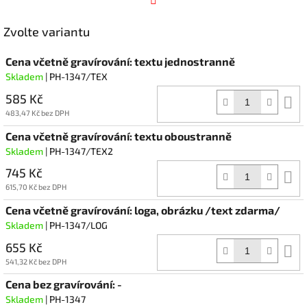
Facebook
Zvolte variantu
Cena včetně gravírování: textu jednostranně
Skladem
| PH-1347/TEX
585 Kč
D
k
483,47 Kč bez DPH
Cena včetně gravírování: textu oboustranně
Skladem
| PH-1347/TEX2
745 Kč
D
k
615,70 Kč bez DPH
Cena včetně gravírování: loga, obrázku /text zdarma/
Skladem
| PH-1347/LOG
655 Kč
D
k
541,32 Kč bez DPH
Cena bez gravírování: -
Skladem
| PH-1347