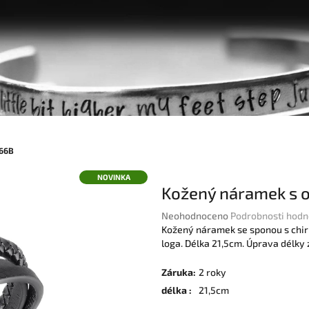
466B
NOVINKA
Kožený náramek s 
Průměrné
Neohodnoceno
Podrobnosti hodn
hodnocení
Kožený náramek se sponou s chiru
produktu
loga. Délka 21,5cm. Úprava délky 
je
0,0
Záruka
:
2 roky
z
délka
:
21,5cm
5