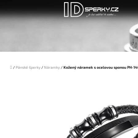
Přejít
na
obsah
Domů
/
Pánské šperky
/
Náramky
/
Kožený náramek s ocelovou sponou PH-1