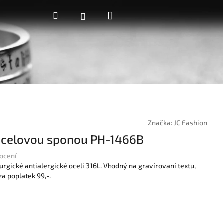
Nákupní
Hledat
Přihlášení
košík
Značka:
JC Fashion
ocelovou sponou PH-1466B
ocení
rgické antialergické oceli 316L. Vhodný na gravírovaní textu,
za poplatek 99,-.