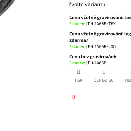
hvězdiček.
Zvolte variantu
Cena včetně gravírování: te
Skladem
| PH-1466B/TEX
Cena včetně gravírování: lo
zdarma/
Skladem
| PH-1466B/LOG
Cena bez gravírování: -
Skladem
| PH-1466B
TISK
ZEPTAT SE
HL
Facebook