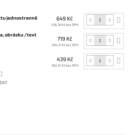
xtu jednostranně
649 Kč
Do
koší
536,36 Kč bez DPH
ga, obrázku /text
719 Kč
Do
koší
594,21 Kč bez DPH
439 Kč
Do
koší
362,81 Kč bez DPH
ÍDAT