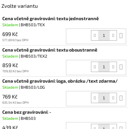
Facebook
Zvolte variantu
Cena včetně gravírování: textu jednostranně
Skladem
| BHB503/TEX
699 Kč
D
k
577,69 Kč bez DPH
Cena včetně gravírování: textu oboustranně
Skladem
| BHB503/TEX2
859 Kč
D
k
709,92 Kč bez DPH
Cena včetně gravírování: loga, obrázku /text zdarma/
Skladem
| BHB503/LOG
769 Kč
D
k
635,54 Kč bez DPH
Cena bez gravírování: -
Skladem
| BHB503
439 Kč
D