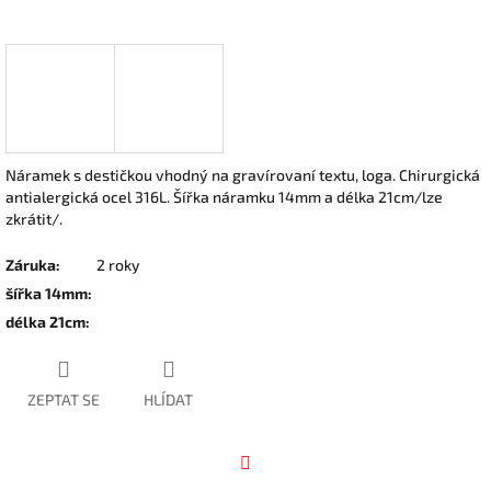
Náramek s destičkou vhodný na gravírovaní textu, loga. Chirurgická
antialergická ocel 316L. Šířka náramku 14mm a délka 21cm/lze
zkrátit/.
Záruka
:
2 roky
šířka 14mm
:
délka 21cm
:
ZEPTAT SE
HLÍDAT