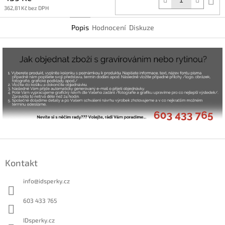
k
362,81 Kč bez DPH
Popis
Hodnocení
Diskuze
Z
á
Kontakt
p
a
info
@
idsperky.cz
t
í
603 433 765
IDsperky.cz