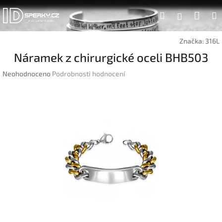
Přejít
Náku
Hledat
na
Přihlášen
obsah
koší
Značka:
316L
Náramek z chirurgické oceli BHB503
Průměrné
Neohodnoceno
Podrobnosti hodnocení
hodnocení
produktu
je
0,0
z
5
hvězdiček.