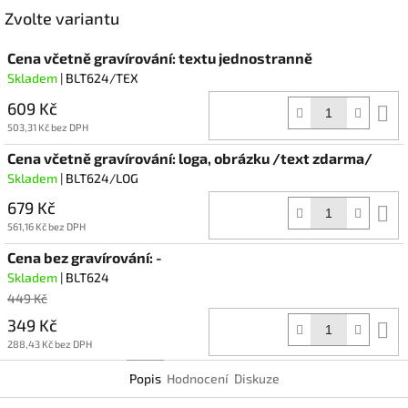
Facebook
Zvolte variantu
Cena včetně gravírování: textu jednostranně
Skladem
| BLT624/TEX
609 Kč
D
k
503,31 Kč bez DPH
Cena včetně gravírování: loga, obrázku /text zdarma/
Skladem
| BLT624/LOG
679 Kč
D
k
561,16 Kč bez DPH
Cena bez gravírování: -
Skladem
| BLT624
449 Kč
349 Kč
D
k
288,43 Kč bez DPH
Popis
Hodnocení
Diskuze