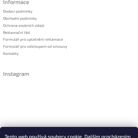
Informace
Dodací podmínky
Obchodní podmínky
Ochrana osobních údajů
Reklamační řád
Formulář pro uplatnění reklamace
Formulář pro odstoupení od smlouvy
Kontakty
Instagram
Sledovat na Instagramu
Tento web používá soubory cookie. Dalším procházením