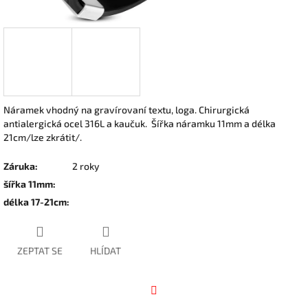
Náramek vhodný na gravírovaní textu, loga. Chirurgická
antialergická ocel 316L a kaučuk. Šířka náramku 11mm a délka
21cm/lze zkrátit/.
Záruka
:
2 roky
šířka 11mm
:
délka 17-21cm
:
ZEPTAT SE
HLÍDAT