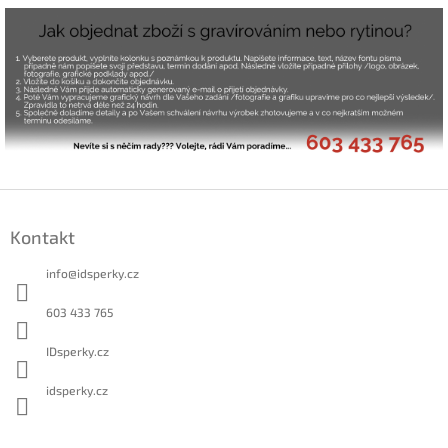
Z
á
Kontakt
p
a
info
@
idsperky.cz
t
í
603 433 765
IDsperky.cz
idsperky.cz