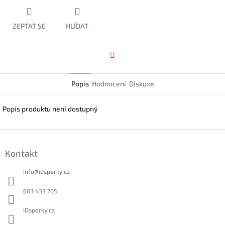
ZEPTAT SE
HLÍDAT
Facebook
Popis
Hodnocení
Diskuze
Popis produktu není dostupný
Z
á
Kontakt
p
a
info
@
idsperky.cz
t
í
603 433 765
IDsperky.cz