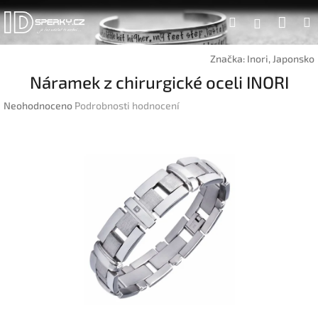
Přejít
Náku
Hledat
na
Přihlášen
obsah
koší
Značka:
Inori, Japonsko
Náramek z chirurgické oceli INORI
Průměrné
Neohodnoceno
Podrobnosti hodnocení
hodnocení
produktu
je
0,0
z
5
hvězdiček.