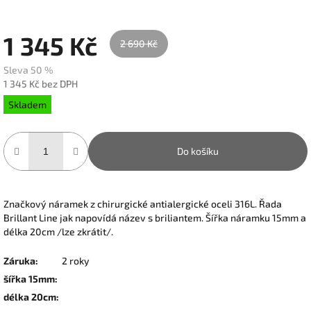
1 345 Kč
2 690 Kč
Sleva 50 %
1 345 Kč bez DPH
Měrná
Skladem
cena:
Do košíku
Značkový náramek z chirurgické antialergické oceli 316L. Řada
Brillant Line jak napovídá název s briliantem. Šířka náramku 15mm a
délka 20cm /lze zkrátit/.
Záruka
:
2 roky
šířka 15mm
:
délka 20cm
: