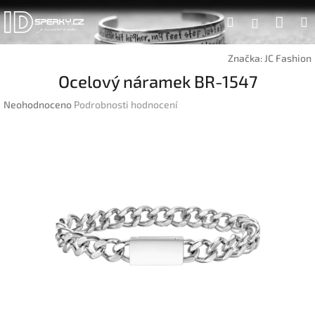
Přejít
Náku
Hledat
na
Přihlášen
obsah
koší
Značka:
JC Fashion
Ocelový náramek BR-1547
Průměrné
Neohodnoceno
Podrobnosti hodnocení
hodnocení
produktu
je
0,0
z
5
hvězdiček.