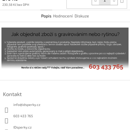
k
230,58 Kč bez DPH
Popis
Hodnocení
Diskuze
Z
á
Kontakt
p
a
info
@
idsperky.cz
t
í
603 433 765
IDsperky.cz