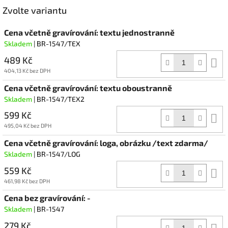
Facebook
Zvolte variantu
Cena včetně gravírování: textu jednostranně
Skladem
| BR-1547/TEX
489 Kč
D
k
404,13 Kč bez DPH
Cena včetně gravírování: textu oboustranně
Skladem
| BR-1547/TEX2
599 Kč
D
k
495,04 Kč bez DPH
Cena včetně gravírování: loga, obrázku /text zdarma/
Skladem
| BR-1547/LOG
559 Kč
D
k
461,98 Kč bez DPH
Cena bez gravírování: -
Skladem
| BR-1547
279 Kč
D