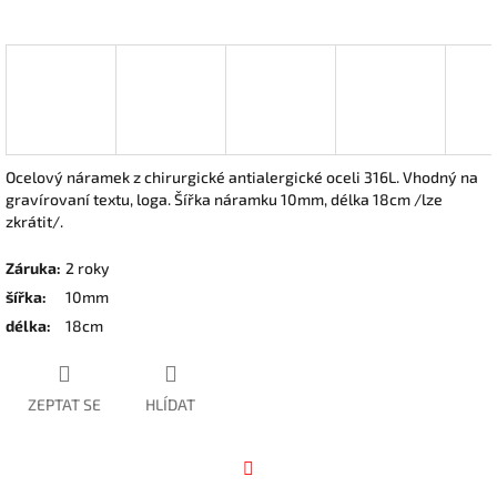
Ocelový náramek z chirurgické antialergické oceli 316L. Vhodný na
gravírovaní textu, loga. Šířka náramku 10mm, délka 18cm /lze
zkrátit/.
Záruka
:
2 roky
šířka
:
10mm
délka
:
18cm
ZEPTAT SE
HLÍDAT