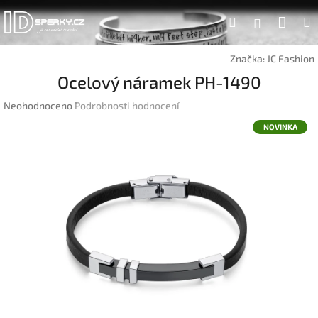
Přejít
Náku
Hledat
na
Přihlášen
obsah
koší
Značka:
JC Fashion
Ocelový náramek PH-1490
Průměrné
Neohodnoceno
Podrobnosti hodnocení
hodnocení
NOVINKA
produktu
je
0,0
z
5
hvězdiček.