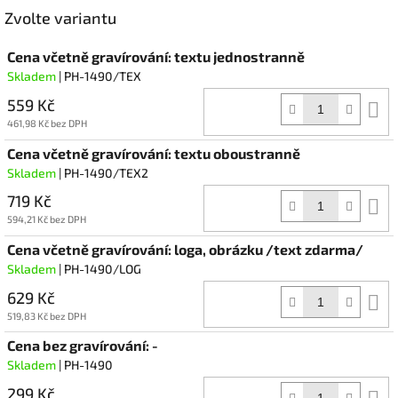
Facebook
Zvolte variantu
Cena včetně gravírování: textu jednostranně
Skladem
| PH-1490/TEX
559 Kč
D
k
461,98 Kč bez DPH
Cena včetně gravírování: textu oboustranně
Skladem
| PH-1490/TEX2
719 Kč
D
k
594,21 Kč bez DPH
Cena včetně gravírování: loga, obrázku /text zdarma/
Skladem
| PH-1490/LOG
629 Kč
D
k
519,83 Kč bez DPH
Cena bez gravírování: -
Skladem
| PH-1490
299 Kč
D