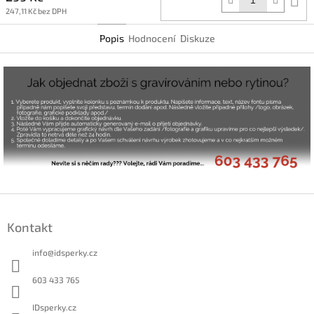
k
247,11 Kč bez DPH
Popis
Hodnocení
Diskuze
Z
á
Kontakt
p
a
info
@
idsperky.cz
t
í
603 433 765
IDsperky.cz