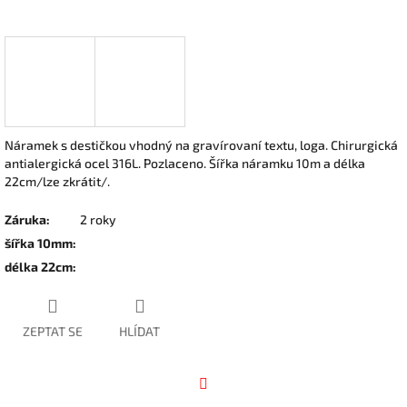
Náramek s destičkou vhodný na gravírovaní textu, loga. Chirurgická
antialergická ocel 316L. Pozlaceno. Šířka náramku 10m a délka
22cm/lze zkrátit/.
Záruka
:
2 roky
šířka 10mm
:
délka 22cm
:
ZEPTAT SE
HLÍDAT