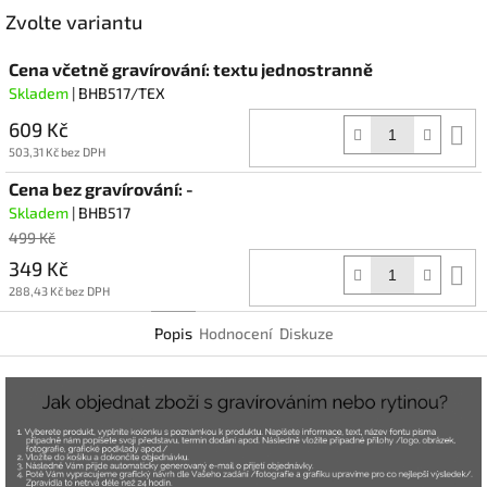
Facebook
Zvolte variantu
Cena včetně gravírování: textu jednostranně
Skladem
| BHB517/TEX
609 Kč
D
k
503,31 Kč bez DPH
Cena bez gravírování: -
Skladem
| BHB517
499 Kč
349 Kč
D
k
288,43 Kč bez DPH
Popis
Hodnocení
Diskuze