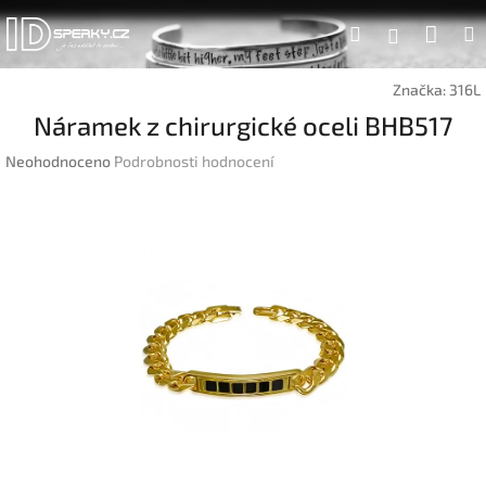
Přejít
Náku
Hledat
na
Přihlášen
obsah
koší
Značka:
316L
Náramek z chirurgické oceli BHB517
Průměrné
Neohodnoceno
Podrobnosti hodnocení
hodnocení
produktu
je
0,0
z
5
hvězdiček.