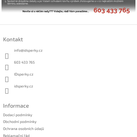
Z
á
Kontakt
p
a
info
@
idsperky.cz
t
í
603 433 765
IDsperky.cz
idsperky.cz
Informace
Dodací podmínky
Obchodní podmínky
Ochrana osobních údajů
Reklamační řád