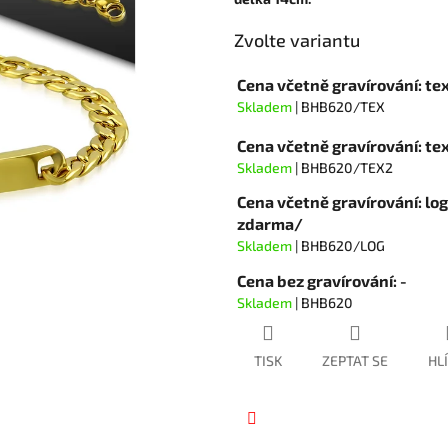
hvězdiček.
Zvolte variantu
Cena včetně gravírování: te
Skladem
| BHB620/TEX
Cena včetně gravírování: t
Skladem
| BHB620/TEX2
Cena včetně gravírování: lo
zdarma/
Skladem
| BHB620/LOG
Cena bez gravírování: -
Skladem
| BHB620
TISK
ZEPTAT SE
HL
Facebook