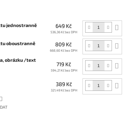
xtu jednostranně
649 Kč
Do
koší
536,36 Kč bez DPH
extu oboustranně
809 Kč
Do
koší
668,60 Kč bez DPH
ga, obrázku /text
719 Kč
Do
koší
594,21 Kč bez DPH
389 Kč
Do
koší
321,49 Kč bez DPH
ÍDAT