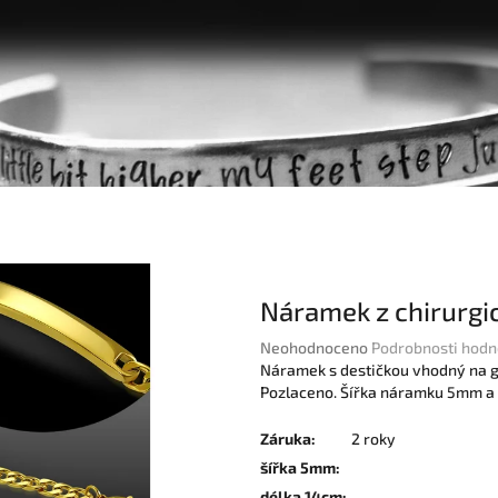
Náramek z chirurgi
Průměrné
Neohodnoceno
Podrobnosti hodn
hodnocení
Náramek s destičkou vhodný na gra
produktu
Pozlaceno. Šířka náramku 5mm a 
je
0,0
Záruka
:
2 roky
z
šířka 5mm
:
5
délka 14cm
: