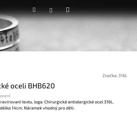
Nákupní
Hledat
Přihlášení
košík
Značka:
316L
cké oceli BHB620
ocení
vírovaní textu, loga. Chirurgická antialergická ocel 316L.
délka 14cm. Náramek vhodný pro děti.