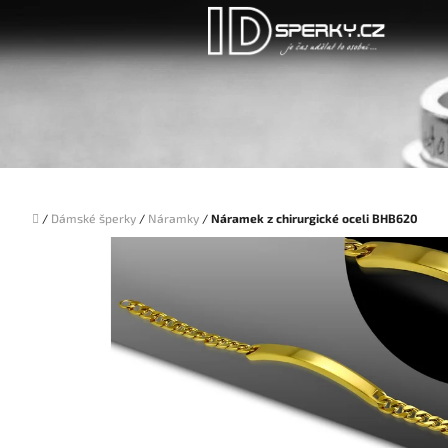
Přejít
na
obsah
Domů
/
Dámské šperky
/
Náramky
/
Náramek z chirurgické oceli BHB620