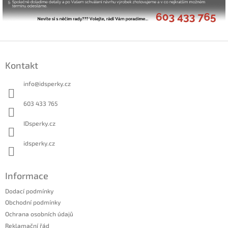
Z
á
Kontakt
p
a
info
@
idsperky.cz
t
í
603 433 765
IDsperky.cz
idsperky.cz
Informace
Dodací podmínky
Obchodní podmínky
Ochrana osobních údajů
Reklamační řád