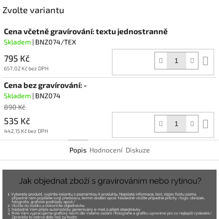
Facebook
Zvolte variantu
Cena včetně gravírování: textu jednostranně
Skladem
| BNZ074/TEX
795 Kč
D
k
657,02 Kč bez DPH
Cena bez gravírování: -
Skladem
| BNZ074
890 Kč
535 Kč
D
k
442,15 Kč bez DPH
Popis
Hodnocení
Diskuze