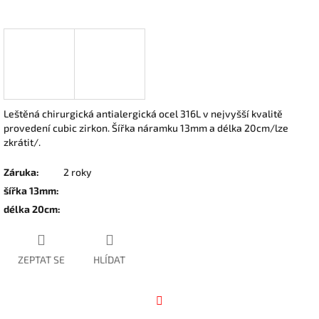
Leštěná chirurgická antialergická ocel 316L v nejvyšší kvalitě
provedení cubic zirkon. Šířka náramku 13mm a délka 20cm/lze
zkrátit/.
Záruka
:
2 roky
šířka 13mm
:
délka 20cm
:
ZEPTAT SE
HLÍDAT