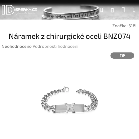
Přejít
Náku
Hledat
na
Přihlášen
obsah
koší
Značka:
316L
Náramek z chirurgické oceli BNZ074
Průměrné
Neohodnoceno
Podrobnosti hodnocení
hodnocení
TIP
produktu
je
0,0
z
5
hvězdiček.