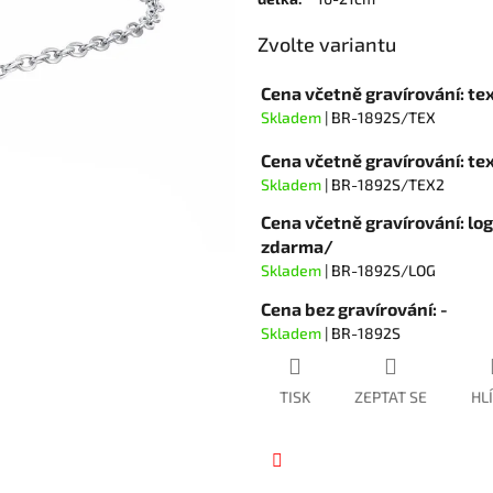
hvězdiček.
Zvolte variantu
Cena včetně gravírování: te
Skladem
| BR-1892S/TEX
Cena včetně gravírování: t
Skladem
| BR-1892S/TEX2
Cena včetně gravírování: lo
zdarma/
Skladem
| BR-1892S/LOG
Cena bez gravírování: -
Skladem
| BR-1892S
TISK
ZEPTAT SE
HL
Facebook