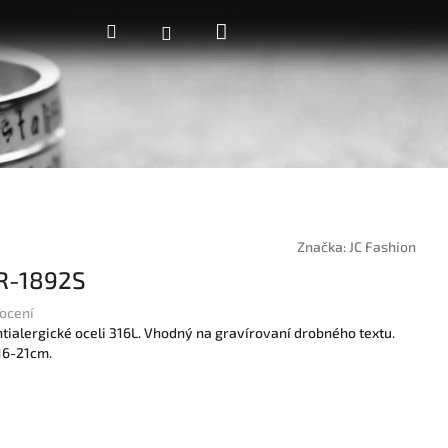
Nákupní
Hledat
Přihlášení
košík
Značka:
JC Fashion
R-1892S
ocení
tialergické oceli 316L. Vhodný na gravírovaní drobného textu.
 16-21cm.