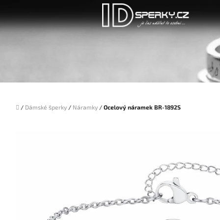
Přejít
na
obsah
Domů
/
Dámské šperky
/
Náramky
/
Ocelový náramek BR-1892S