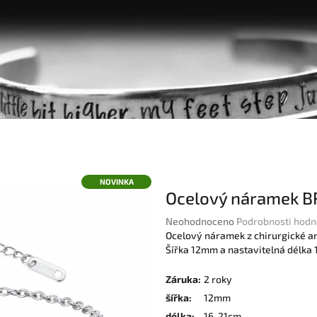
NOVINKA
Ocelový náramek B
Průměrné
Neohodnoceno
Podrobnosti hodn
hodnocení
Ocelový náramek z chirurgické an
produktu
Šířka 12mm a nastavitelná délka
je
0,0
Záruka
:
2 roky
z
šířka
:
12mm
5
délka
:
16-21cm