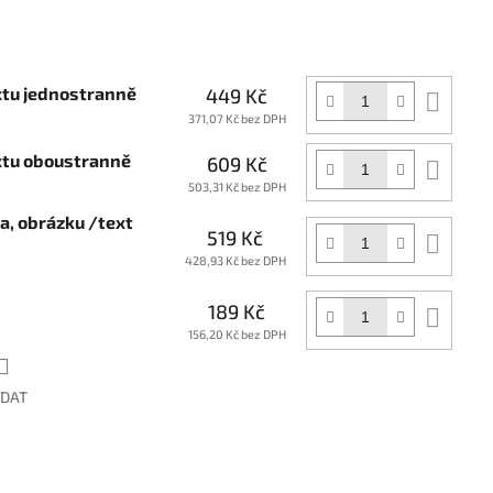
xtu jednostranně
449 Kč
Do
koší
371,07 Kč bez DPH
extu oboustranně
609 Kč
Do
koší
503,31 Kč bez DPH
ga, obrázku /text
519 Kč
Do
koší
428,93 Kč bez DPH
189 Kč
Do
koší
156,20 Kč bez DPH
ÍDAT