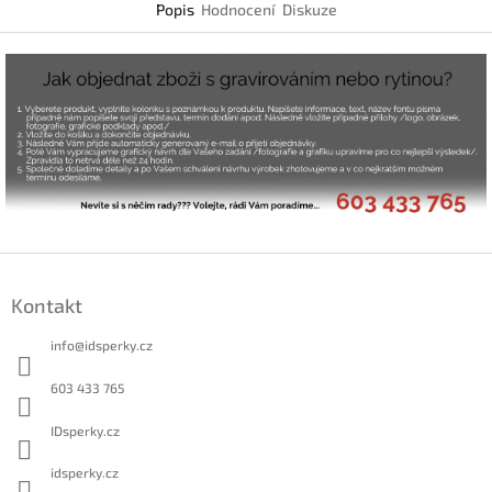
Popis
Hodnocení
Diskuze
Z
á
Kontakt
p
a
info
@
idsperky.cz
t
í
603 433 765
IDsperky.cz
idsperky.cz