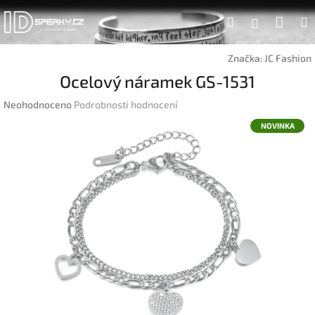
Přejít
Náku
Hledat
na
Přihlášen
obsah
koší
Značka:
JC Fashion
Ocelový náramek GS-1531
Průměrné
Neohodnoceno
Podrobnosti hodnocení
hodnocení
NOVINKA
produktu
je
0,0
z
5
hvězdiček.