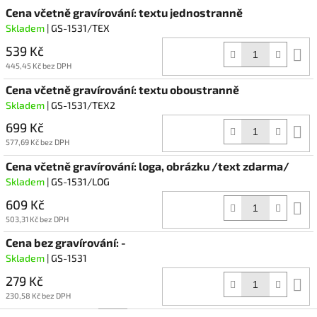
Cena včetně gravírování: textu jednostranně
Skladem
| GS-1531/TEX
539 Kč
D
k
445,45 Kč bez DPH
Cena včetně gravírování: textu oboustranně
Skladem
| GS-1531/TEX2
699 Kč
D
k
577,69 Kč bez DPH
Cena včetně gravírování: loga, obrázku /text zdarma/
Skladem
| GS-1531/LOG
609 Kč
D
k
503,31 Kč bez DPH
Cena bez gravírování: -
Skladem
| GS-1531
279 Kč
D
k
230,58 Kč bez DPH