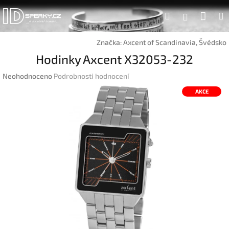
Přejít
Náku
Hledat
na
Přihlášen
obsah
koší
Značka:
Axcent of Scandinavia, Švédsko
Hodinky Axcent X32053-232
Průměrné
Neohodnoceno
Podrobnosti hodnocení
hodnocení
AKCE
produktu
je
0,0
z
5
hvězdiček.