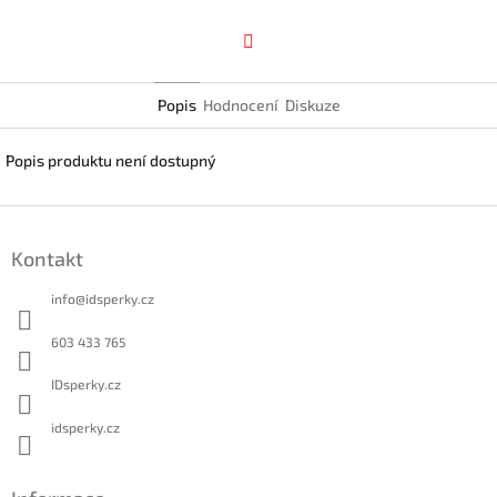
Facebook
Popis
Hodnocení
Diskuze
Popis produktu není dostupný
Z
á
Kontakt
p
a
info
@
idsperky.cz
t
í
603 433 765
IDsperky.cz
idsperky.cz