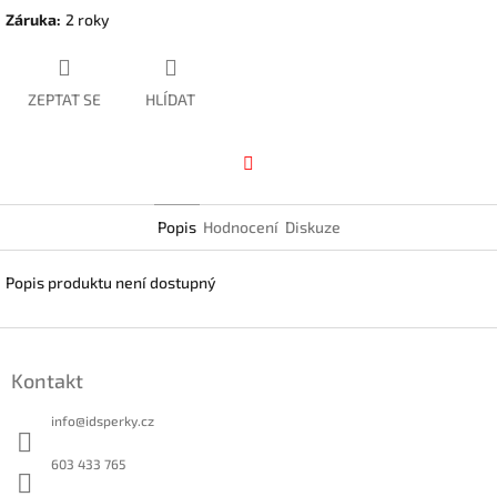
Záruka
:
2 roky
ZEPTAT SE
HLÍDAT
Facebook
Popis
Hodnocení
Diskuze
Popis produktu není dostupný
Z
á
Kontakt
p
a
info
@
idsperky.cz
t
í
603 433 765