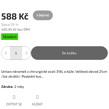
588 Kč
1 960 Kč
Sleva 70 %
485,95 Kč bez DPH
Měrná
Skladem
cena:
Do košíku
Unisex náramek z chirurgické oceli 316L a kůže. Velikost obvod 21cm
/lze zkrátit/. Poslední kus...
Záruka
:
2 roky
ZEPTAT SE
HLÍDAT