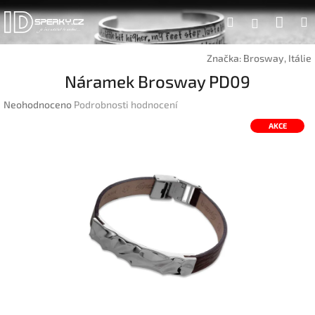
Přejít
Náku
Hledat
na
Přihlášen
obsah
koší
Značka:
Brosway, Itálie
Náramek Brosway PD09
Průměrné
Neohodnoceno
Podrobnosti hodnocení
hodnocení
AKCE
produktu
je
0,0
z
5
hvězdiček.