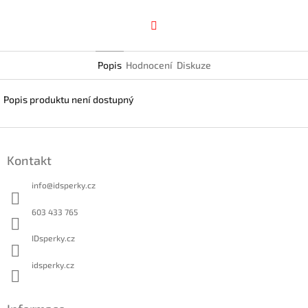
Facebook
Popis
Hodnocení
Diskuze
Popis produktu není dostupný
Z
á
Kontakt
p
a
info
@
idsperky.cz
t
í
603 433 765
IDsperky.cz
idsperky.cz