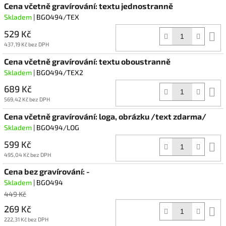
Cena včetně gravírování: textu jednostranně
Skladem
| BGO494/TEX
529 Kč
D
k
437,19 Kč bez DPH
Cena včetně gravírování: textu oboustranně
Skladem
| BGO494/TEX2
689 Kč
D
k
569,42 Kč bez DPH
Cena včetně gravírování: loga, obrázku /text zdarma/
Skladem
| BGO494/LOG
599 Kč
D
k
495,04 Kč bez DPH
Cena bez gravírování: -
Skladem
| BGO494
449 Kč
269 Kč
D
k
222,31 Kč bez DPH