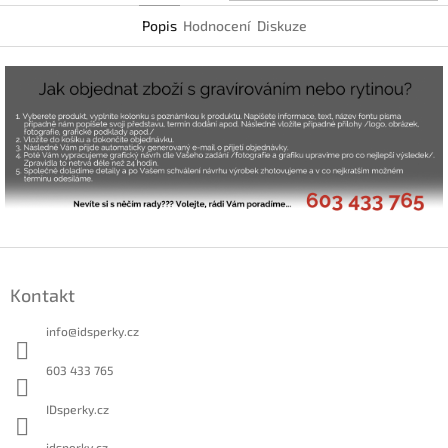
Popis
Hodnocení
Diskuze
Z
á
Kontakt
p
a
info
@
idsperky.cz
t
í
603 433 765
IDsperky.cz
idsperky.cz