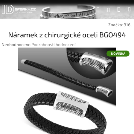
Přejít
Náku
Hledat
na
Přihlášen
obsah
koší
Značka:
316L
Náramek z chirurgické oceli BGO494
Průměrné
Neohodnoceno
Podrobnosti hodnocení
hodnocení
NOVINKA
produktu
je
0,0
z
5
hvězdiček.