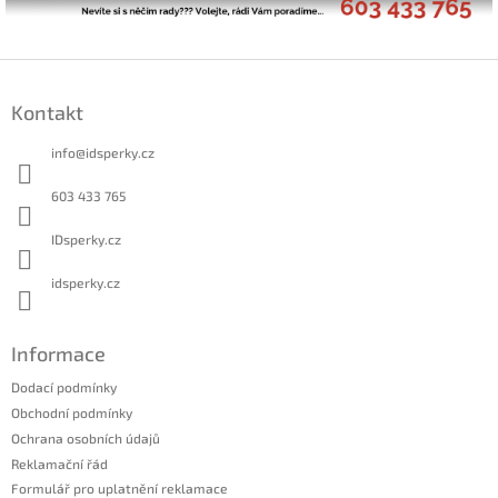
Z
á
Kontakt
p
a
info
@
idsperky.cz
t
í
603 433 765
IDsperky.cz
idsperky.cz
Informace
Dodací podmínky
Obchodní podmínky
Ochrana osobních údajů
Reklamační řád
Formulář pro uplatnění reklamace