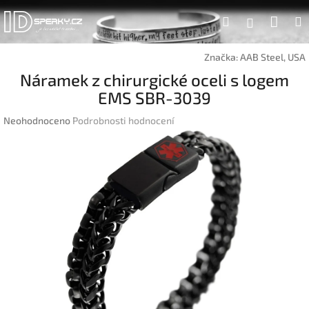
Přejít
Náku
Hledat
na
Přihlášen
obsah
koší
Značka:
AAB Steel, USA
Náramek z chirurgické oceli s logem
EMS SBR-3039
Průměrné
Neohodnoceno
Podrobnosti hodnocení
hodnocení
produktu
je
0,0
z
5
hvězdiček.