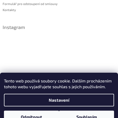
Formulář pro odstoupení od smlouvy
Kontakty
Instagram
Sledovat na Instagramu
Tento web používá soubory cookie. Dalším procházením
tohoto webu vyjadřujete souhlas s jejich používáním.
Facebook
Nastavení
Copyright 2026
IDsperky.cz
. Všechna práva vyhrazena.
Odmítnout
Souhlasím
Vytvořil Shoptet