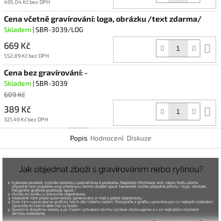
k
495,04 Kč bez DPH
Cena včetně gravírování: loga, obrázku /text zdarma/
Skladem
| SBR-3039/LOG
669 Kč
D
k
552,89 Kč bez DPH
Cena bez gravírování: -
Skladem
| SBR-3039
609 Kč
389 Kč
D
k
321,49 Kč bez DPH
Popis
Hodnocení
Diskuze