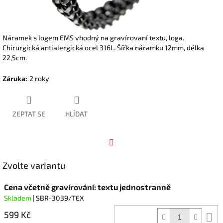
Náramek s logem EMS vhodný na gravírovaní textu, loga.
Chirurgická antialergická ocel 316L. Šířka náramku 12mm, délka
22,5cm.
Záruka
:
2 roky
ZEPTAT SE
HLÍDAT
Facebook
Zvolte variantu
Cena včetně gravírování: textu jednostranně
Skladem
| SBR-3039/TEX
599 Kč
D