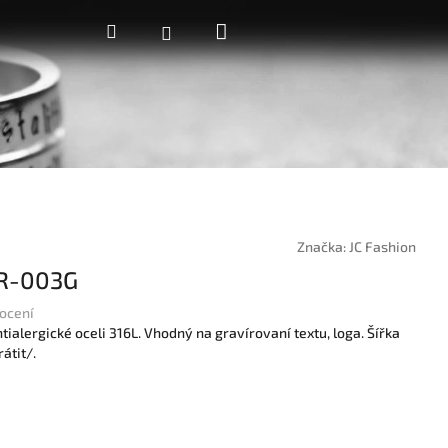
Nákupní
Hledat
Přihlášení
košík
Značka:
JC Fashion
BR-003G
ocení
ialergické oceli 316L. Vhodný na gravírovaní textu, loga. Šířka
átit/.