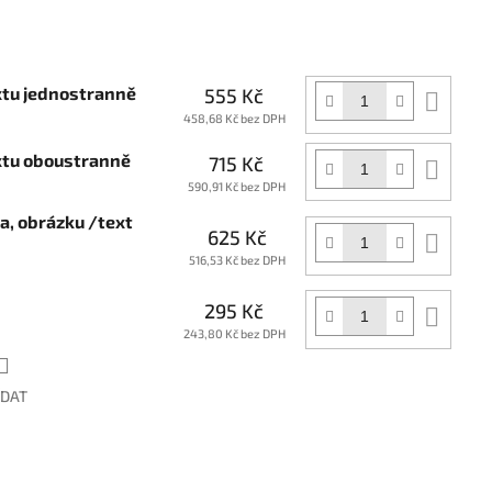
xtu jednostranně
555 Kč
Do
koší
458,68 Kč bez DPH
extu oboustranně
715 Kč
Do
koší
590,91 Kč bez DPH
ga, obrázku /text
625 Kč
Do
koší
516,53 Kč bez DPH
295 Kč
Do
koší
243,80 Kč bez DPH
ÍDAT