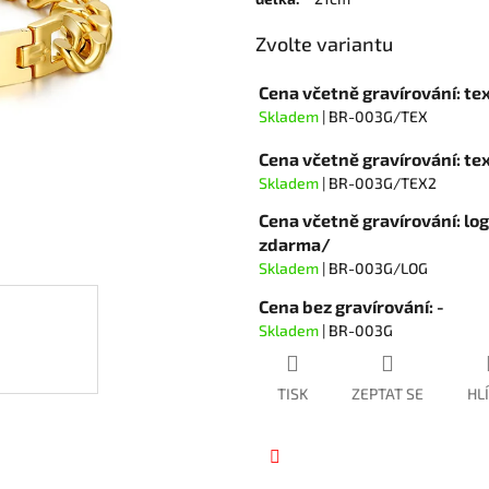
hvězdiček.
Zvolte variantu
Cena včetně gravírování: te
Skladem
| BR-003G/TEX
Cena včetně gravírování: t
Skladem
| BR-003G/TEX2
Cena včetně gravírování: lo
zdarma/
Skladem
| BR-003G/LOG
Cena bez gravírování: -
Skladem
| BR-003G
TISK
ZEPTAT SE
HL
Facebook