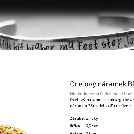
Ocelový náramek 
Průměrné
Neohodnoceno
Podrobnosti hodn
hodnocení
Ocelový náramek z chirurgické ant
produktu
náramku 7,5m, délka 21cm /lze zkr
je
0,0
Záruka
:
2 roky
z
šířka
:
7,5mm
5
délka
:
21cm