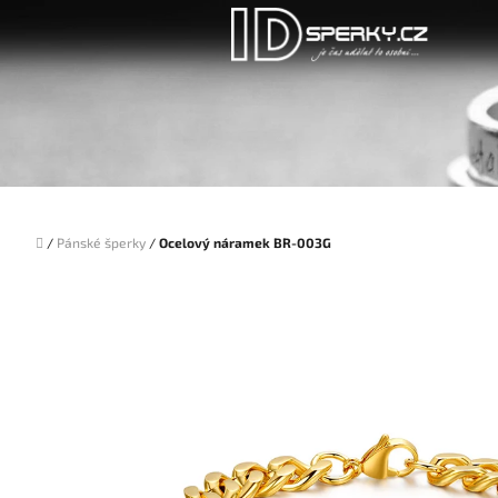
Přejít
na
obsah
Domů
/
Pánské šperky
/
Ocelový náramek BR-003G