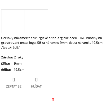
Ocelový náramek z chirurgické antialergické oceli 316L. Vhodný na
gravírovaní textu, loga. Šířka náramku 9mm, délka náramku 19,5cm
/lze zkrátit/.
Záruka
:
2 roky
šířka
:
9mm
délka
:
19,5cm
ZEPTAT SE
HLÍDAT