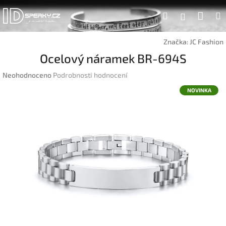
Přejít
Náku
Hledat
na
Přihlášen
obsah
koší
Značka:
JC Fashion
Ocelový náramek BR-694S
Průměrné
Neohodnoceno
Podrobnosti hodnocení
hodnocení
NOVINKA
produktu
je
0,0
z
5
hvězdiček.