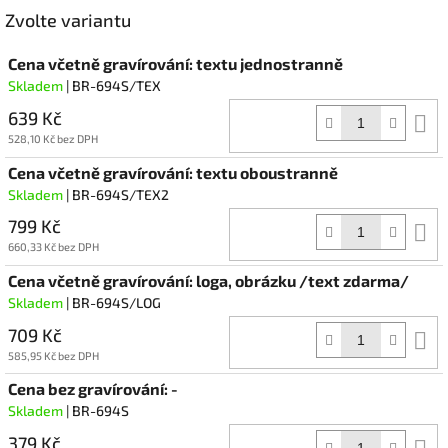
Facebook
Zvolte variantu
Cena včetně gravírování: textu jednostranně
Skladem
| BR-694S/TEX
639 Kč
D
k
528,10 Kč bez DPH
Cena včetně gravírování: textu oboustranně
Skladem
| BR-694S/TEX2
799 Kč
D
k
660,33 Kč bez DPH
Cena včetně gravírování: loga, obrázku /text zdarma/
Skladem
| BR-694S/LOG
709 Kč
D
k
585,95 Kč bez DPH
Cena bez gravírování: -
Skladem
| BR-694S
379 Kč
D