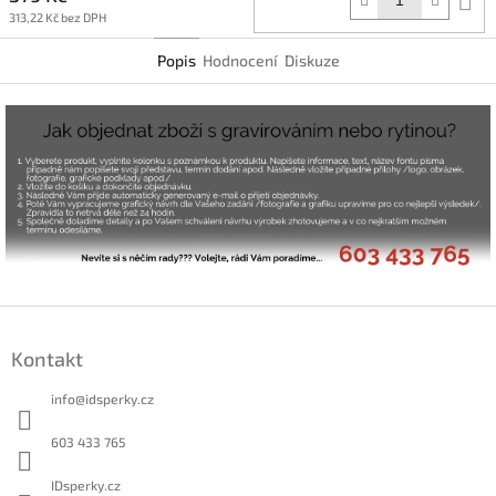
k
313,22 Kč bez DPH
Popis
Hodnocení
Diskuze
Z
á
Kontakt
p
a
info
@
idsperky.cz
t
í
603 433 765
IDsperky.cz