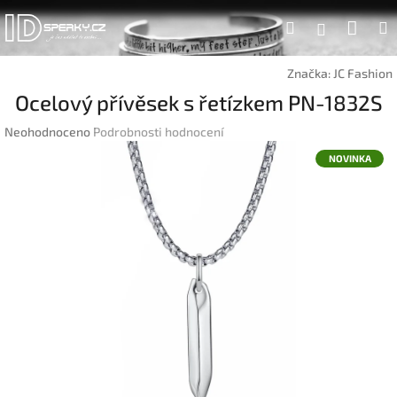
Přejít
Náku
Hledat
na
Přihlášen
obsah
koší
Značka:
JC Fashion
Ocelový přívěsek s řetízkem PN-1832S
Průměrné
Neohodnoceno
Podrobnosti hodnocení
hodnocení
NOVINKA
produktu
je
0,0
z
5
hvězdiček.