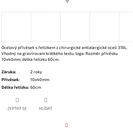
Ocelový přívěsek s řetízkem z chirurgické antialergické oceli 316L.
Vhodný na gravírovaní krátkého textu, loga. Rozměr přívěsku
10x40mm, délka řetízku 60cm.
Záruka
:
2 roky
Přívěsek
:
10x40mm
Délka řetízku
:
60cm
ZEPTAT SE
HLÍDAT