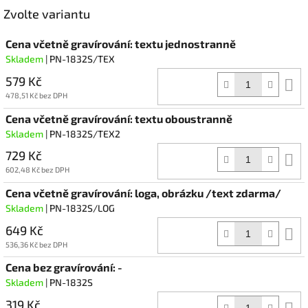
Facebook
Zvolte variantu
Cena včetně gravírování: textu jednostranně
Skladem
| PN-1832S/TEX
579 Kč
D
k
478,51 Kč bez DPH
Cena včetně gravírování: textu oboustranně
Skladem
| PN-1832S/TEX2
729 Kč
D
k
602,48 Kč bez DPH
Cena včetně gravírování: loga, obrázku /text zdarma/
Skladem
| PN-1832S/LOG
649 Kč
D
k
536,36 Kč bez DPH
Cena bez gravírování: -
Skladem
| PN-1832S
319 Kč
D