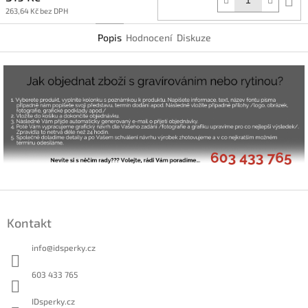
k
263,64 Kč bez DPH
Popis
Hodnocení
Diskuze
Z
á
Kontakt
p
a
info
@
idsperky.cz
t
í
603 433 765
IDsperky.cz