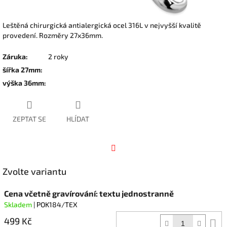
Leštěná chirurgická antialergická ocel 316L v nejvyšší kvalitě
provedení. Rozměry 27x36mm.
Záruka
:
2 roky
šířka 27mm
:
výška 36mm
:
ZEPTAT SE
HLÍDAT
Facebook
Zvolte variantu
Cena včetně gravírování: textu jednostranně
Skladem
| POK184/TEX
499 Kč
D