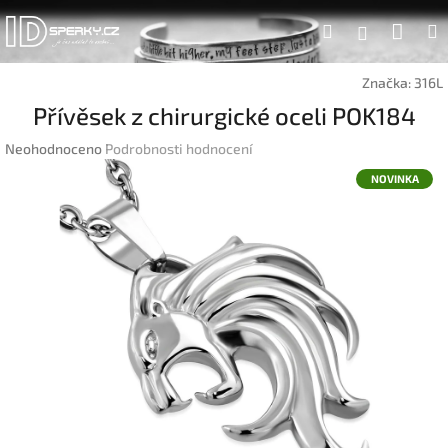
Přejít
Náku
Hledat
na
Přihlášen
obsah
koší
Značka:
316L
Přívěsek z chirurgické oceli POK184
Průměrné
Neohodnoceno
Podrobnosti hodnocení
hodnocení
NOVINKA
produktu
je
0,0
z
5
hvězdiček.