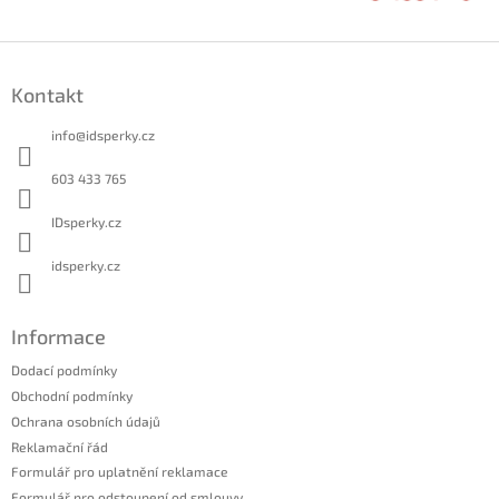
Z
á
Kontakt
p
a
info
@
idsperky.cz
t
í
603 433 765
IDsperky.cz
idsperky.cz
Informace
Dodací podmínky
Obchodní podmínky
Ochrana osobních údajů
Reklamační řád
Formulář pro uplatnění reklamace
Formulář pro odstoupení od smlouvy