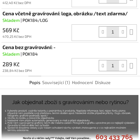
k
412,40 Kč bez DPH
Cena včetně gravírování: loga, obrázku /text zdarma/
Skladem
| POK184/LOG
569 Kč
D
k
470,25 Kč bez DPH
Cena bez gravírování: -
Skladem
| POK184
289 Kč
D
k
238,84 Kč bez DPH
Popis
Související (1)
Hodnocení
Diskuze