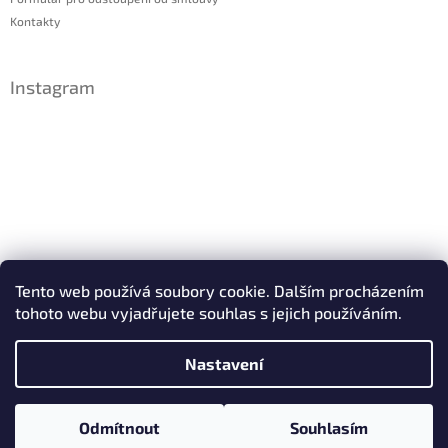
Kontakty
Instagram
Sledovat na Instagramu
Tento web používá soubory cookie. Dalším procházením
tohoto webu vyjadřujete souhlas s jejich používáním.
Facebook
Nastavení
Copyright 2026
IDsperky.cz
. Všechna práva vyhrazena.
Odmítnout
Souhlasím
Vytvořil Shoptet