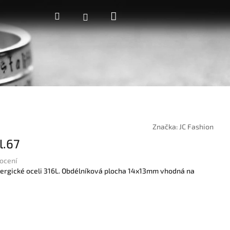
Nákupní
Hledat
Přihlášení
košík
Značka:
JC Fashion
l.67
ocení
ialergické oceli 316L. Obdélníková plocha 14x13mm vhodná na