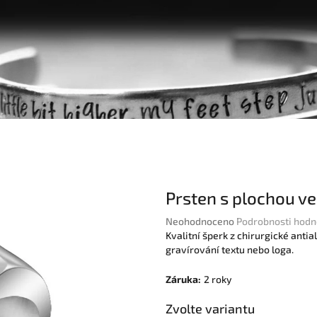
Prsten s plochou ve
Průměrné
Neohodnoceno
Podrobnosti hodn
hodnocení
Kvalitní šperk z chirurgické ant
produktu
gravírování textu nebo loga.
je
0,0
Záruka
:
2 roky
z
5
Zvolte variantu