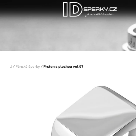
Přejít
na
obsah
Domů
/
Pánské šperky
/
Prsten s plochou vel.67