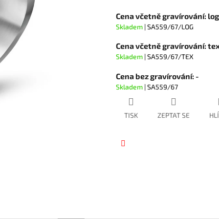
hvězdiček.
Cena včetně gravírování: lo
Skladem
| SA559/67/LOG
Cena včetně gravírování: te
Skladem
| SA559/67/TEX
Cena bez gravírování: -
Skladem
| SA559/67
TISK
ZEPTAT SE
HL
Facebook