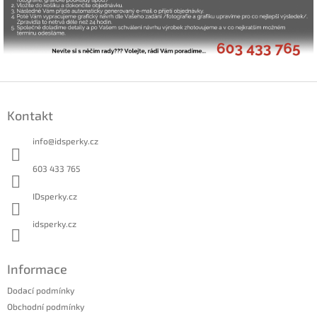
Z
á
Kontakt
p
a
info
@
idsperky.cz
t
í
603 433 765
IDsperky.cz
idsperky.cz
Informace
Dodací podmínky
Obchodní podmínky