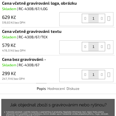
Cena včetně gravírování: loga, obrázku
Skladem
| RC-430B/67/LOG
629 Kč
D
k
519,83 Kč bez DPH
Cena včetně gravírování: textu
Skladem
| RC-430B/67/TEX
579 Kč
D
k
478,51 Kč bez DPH
Cena bez gravírování: -
Skladem
| RC-430B/67
299 Kč
D
k
247,11 Kč bez DPH
Popis
Hodnocení
Diskuze