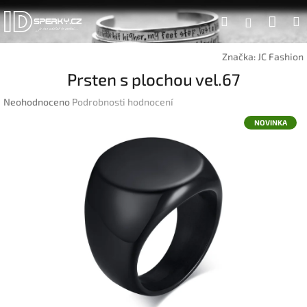
Přejít
Náku
Hledat
na
Přihlášen
obsah
koší
Značka:
JC Fashion
Prsten s plochou vel.67
Průměrné
Neohodnoceno
Podrobnosti hodnocení
hodnocení
NOVINKA
produktu
je
0,0
z
5
hvězdiček.