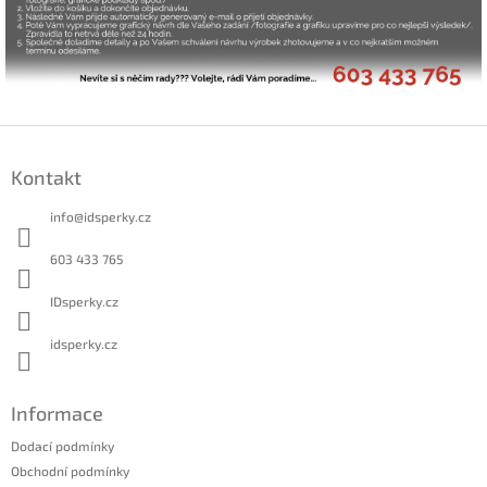
Z
á
Kontakt
p
a
info
@
idsperky.cz
t
í
603 433 765
IDsperky.cz
idsperky.cz
Informace
Dodací podmínky
Obchodní podmínky