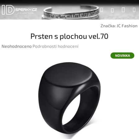
Přejít
Náku
Hledat
na
Přihlášen
obsah
koší
Značka:
JC Fashion
Prsten s plochou vel.70
Průměrné
Neohodnoceno
Podrobnosti hodnocení
hodnocení
NOVINKA
produktu
je
0,0
z
5
hvězdiček.