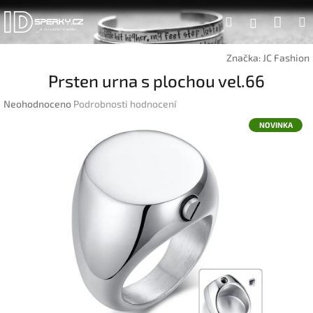
Přejít
Náku
Hledat
na
Přihlášen
obsah
koší
Značka:
JC Fashion
Prsten urna s plochou vel.66
Průměrné
Neohodnoceno
Podrobnosti hodnocení
hodnocení
NOVINKA
produktu
je
0,0
z
5
hvězdiček.