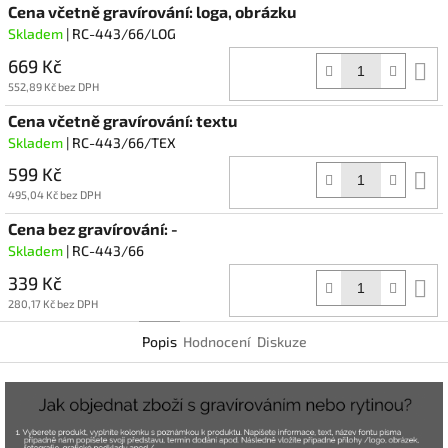
Cena včetně gravírování: loga, obrázku
Skladem
| RC-443/66/LOG
669 Kč
D
k
552,89 Kč bez DPH
Cena včetně gravírování: textu
Skladem
| RC-443/66/TEX
599 Kč
D
k
495,04 Kč bez DPH
Cena bez gravírování: -
Skladem
| RC-443/66
339 Kč
D
k
280,17 Kč bez DPH
Popis
Hodnocení
Diskuze