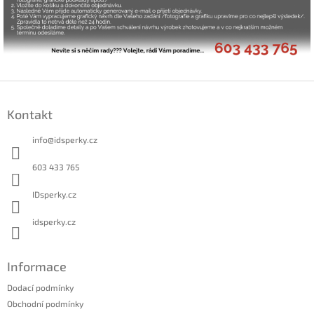
Z
á
Kontakt
p
a
info
@
idsperky.cz
t
í
603 433 765
IDsperky.cz
idsperky.cz
Informace
Dodací podmínky
Obchodní podmínky