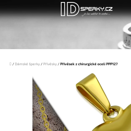
Přejít
na
obsah
Domů
/
Dámské šperky
/
Přívěsky
/
Přívěsek z chirurgické oceli PPP127