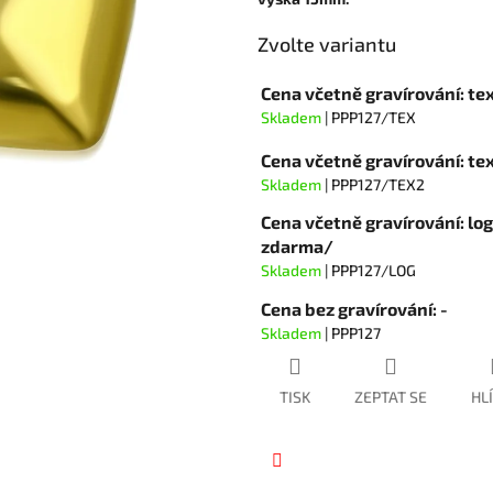
hvězdiček.
Zvolte variantu
Cena včetně gravírování: te
Skladem
| PPP127/TEX
Cena včetně gravírování: t
Skladem
| PPP127/TEX2
Cena včetně gravírování: lo
zdarma/
Skladem
| PPP127/LOG
Cena bez gravírování: -
Skladem
| PPP127
TISK
ZEPTAT SE
HL
Facebook