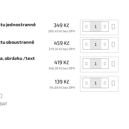
xtu jednostranně
349 Kč
Do
koší
288,43 Kč bez DPH
extu oboustranně
459 Kč
Do
koší
379,34 Kč bez DPH
ga, obrázku /text
419 Kč
Do
koší
346,28 Kč bez DPH
139 Kč
Do
koší
114,88 Kč bez DPH
ÍDAT