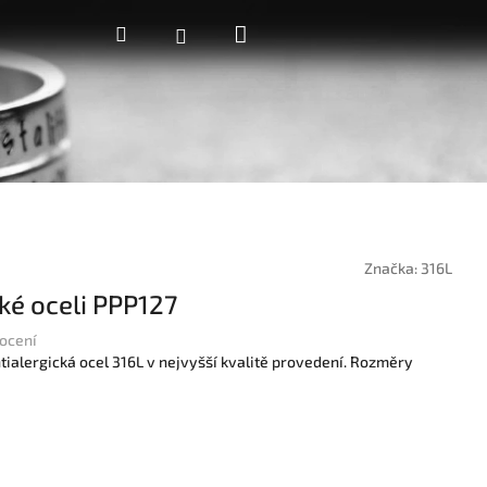
Nákupní
Hledat
Přihlášení
košík
Značka:
316L
cké oceli PPP127
ocení
tialergická ocel 316L v nejvyšší kvalitě provedení. Rozměry