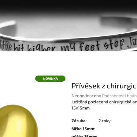
NOVINKA
Přívěsek z chirurgi
Průměrné
Neohodnoceno
Podrobnosti hodn
hodnocení
Leštěná pozlacená chirurgická an
produktu
15x15mm.
je
0,0
Záruka
:
2 roky
z
šířka 15mm
:
5
výška 15mm
: