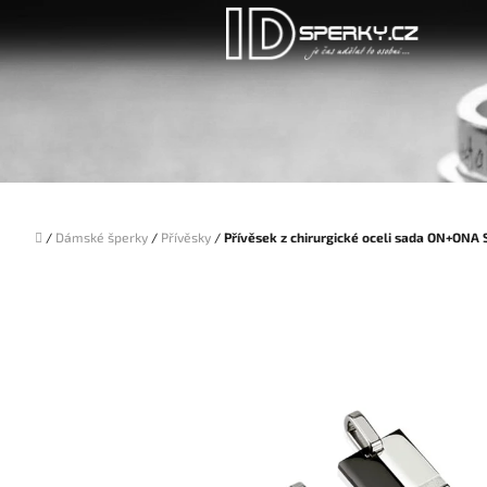
Přejít
na
obsah
Domů
/
Dámské šperky
/
Přívěsky
/
Přívěsek z chirurgické oceli sada ON+ON