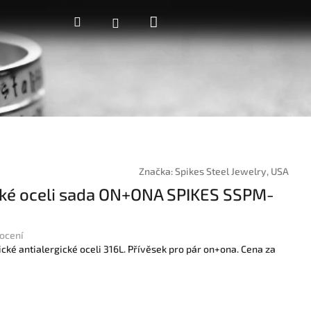
Nákupní
Hledat
Přihlášení
košík
Značka:
Spikes Steel Jewelry, USA
ické oceli sada ON+ONA SPIKES SSPM-
ocení
ické antialergické oceli 316L. Přívěsek pro pár on+ona. Cena za