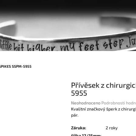
A SPIKES SSPM-5955
Přívěsek z chirurg
5955
Průměrné
Neohodnoceno
Podrobnosti hodn
hodnocení
Kvalitní značkový šperk z chirurg
produktu
pár.
je
0,0
Záruka
:
2 roky
z
šířka 12/15mm
: