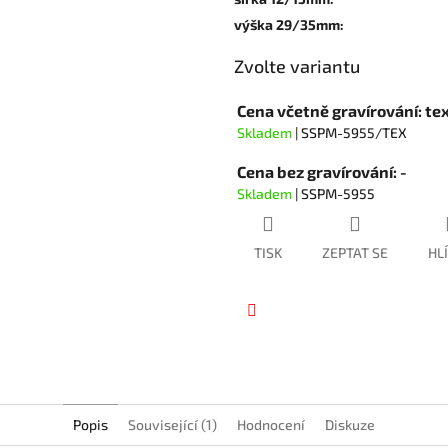
5
výška 29/35mm
:
hvězdiček.
Zvolte variantu
Cena včetně gravírování: te
Skladem
| SSPM-5955/TEX
Cena bez gravírování: -
Skladem
| SSPM-5955
TISK
ZEPTAT SE
HL
Facebook
Popis
Související (1)
Hodnocení
Diskuze