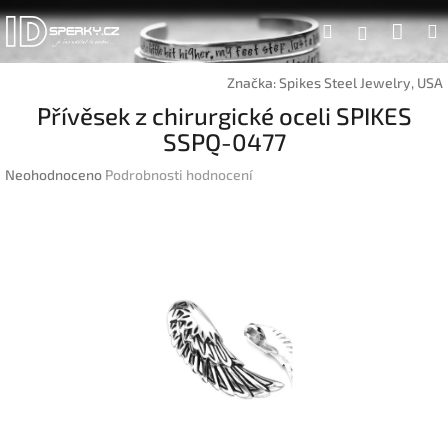
Přejít
Náku
Hledat
na
Přihlášen
obsah
koší
Značka:
Spikes Steel Jewelry, USA
Přívěsek z chirurgické oceli SPIKES
SSPQ-0477
Průměrné
Neohodnoceno
Podrobnosti hodnocení
hodnocení
produktu
je
0,0
z
5
hvězdiček.