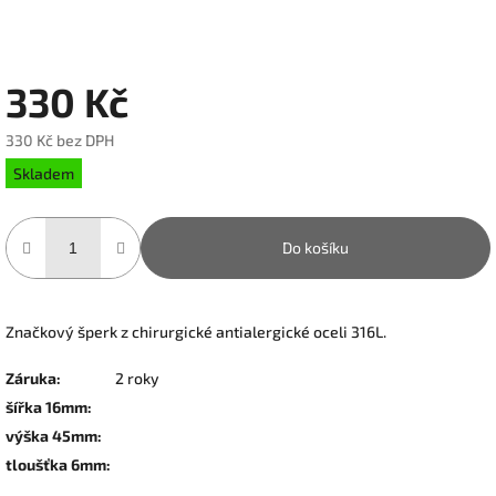
330 Kč
330 Kč bez DPH
Měrná
Skladem
cena:
Do košíku
Značkový šperk z chirurgické antialergické oceli 316L.
Záruka
:
2 roky
šířka 16mm
:
výška 45mm
:
tloušťka 6mm
: