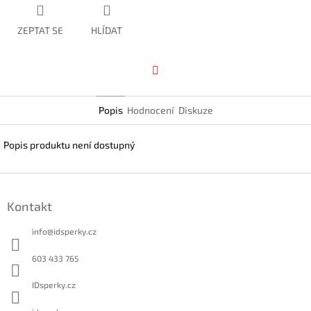
ZEPTAT SE
HLÍDAT
Facebook
Popis
Hodnocení
Diskuze
Popis produktu není dostupný
Z
á
Kontakt
p
a
info
@
idsperky.cz
t
í
603 433 765
IDsperky.cz