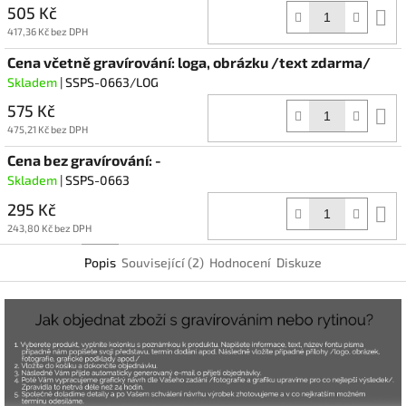
505 Kč
D
k
417,36 Kč bez DPH
Cena včetně gravírování: loga, obrázku /text zdarma/
Skladem
| SSPS-0663/LOG
575 Kč
D
k
475,21 Kč bez DPH
Cena bez gravírování: -
Skladem
| SSPS-0663
295 Kč
D
k
243,80 Kč bez DPH
Popis
Související (2)
Hodnocení
Diskuze