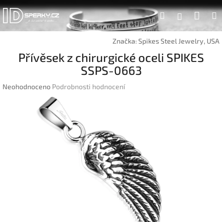
Přejít
Náku
Hledat
na
Přihlášen
obsah
koší
Značka:
Spikes Steel Jewelry, USA
Přívěsek z chirurgické oceli SPIKES
SSPS-0663
Průměrné
Neohodnoceno
Podrobnosti hodnocení
hodnocení
produktu
je
0,0
z
5
hvězdiček.