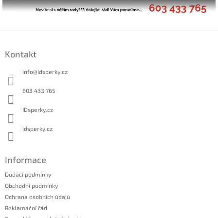
Z
á
Kontakt
p
a
info
@
idsperky.cz
t
í
603 433 765
IDsperky.cz
idsperky.cz
Informace
Dodací podmínky
Obchodní podmínky
Ochrana osobních údajů
Reklamační řád